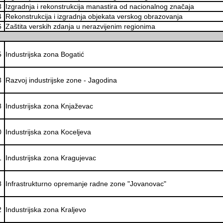
3
Izgradnja i rekonstrukcija manastira od nacionalnog značaja
4
Rekonstrukcija i izgradnja objekata verskog obrazovanja
6
Zaštita verskih zdanja u nerazvijenim regionima
5
Industrijska zona Bogatić
3
Razvoj industrijske zone - Jagodina
8
Industrijska zona Knjaževac
0
Industrijska zona Koceljeva
1
Industrijska zona Kragujevac
8
Infrastrukturno opremanje radne zone "Jovanovac"
2
Industrijska zona Kraljevo