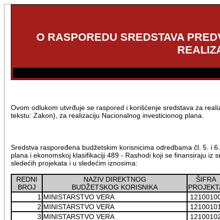
O RASPOREDU SREDSTAVA PREDVI
REALIZ
Ovom odlukom utvrđuje se raspored i korišćenje sredstava za realiz
tekstu: Zakon), za realizaciju Nacionalnog investicionog plana.
Sredstva raspoređena budžetskim korisnicima odredbama čl. 5. i 6. Z
plana i ekonomskoj klasifikaciji 489 - Rashodi koji se finansiraju 
sledećih projekata i u sledećim iznosima:
REDNI
NAZIV DIREKTNOG
ŠIFRA
BROJ
BUDŽETSKOG KORISNIKA
PROJEKT
1
MINISTARSTVO VERA
1210010
2
MINISTARSTVO VERA
1210010
3
MINISTARSTVO VERA
1210010