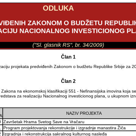
ODLUKA
ĐENIH ZAKONOM O BUDŽETU REPUBLIKE
ACIJU NACIONALNOG INVESTICIONOG P
("Sl. glasnik RS", br. 34/2009)
Član 1
aciju projekata predviđenih Zakonom o budžetu Republike Srbije za 200
Član 2
akona na ekonomskoj klasifikaciji 551 - Nefinansijska imovina koja se 
iz sredstava za realizaciju Nacionalnog investicionog plana, u ukupnom i
NAZIV PROJEKTA
A
0
Završetak Hrama Svetog Save na Vračaru
1
Program projektovanja rekonstrukcije i izgradnje manastira Žiča
2
Izgradnja i rekonstrukcija sakralnog kulturnog nasleđa