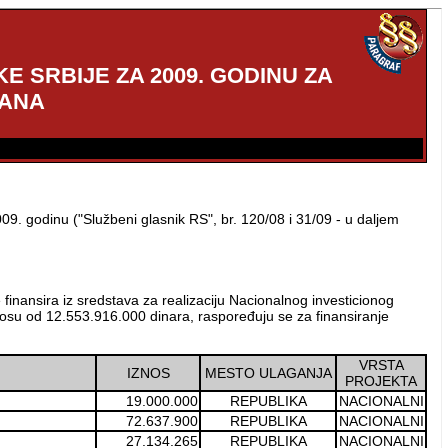
 SRBIJE ZA 2009. GODINU ZA
LANA
9. godinu ("Službeni glasnik RS", br. 120/08 i 31/09 - u daljem
finansira iz sredstava za realizaciju Nacionalnog investicionog
znosu od 12.553.916.000 dinara, raspoređuju se za finansiranje
VRSTA
IZNOS
MESTO ULAGANJA
PROJEKTA
19.000.000
REPUBLIKA
NACIONALNI
72.637.900
REPUBLIKA
NACIONALNI
27.134.265
REPUBLIKA
NACIONALNI