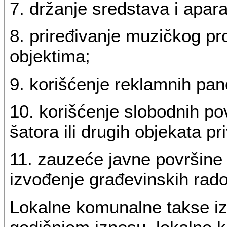
7. držanje sredstava i apar
8. priređivanje muzičkog pr
objektima;
9. korišćenje reklamnih pan
10. korišćenje slobodnih po
šatora ili drugih objekata p
11. zauzeće javne površine
izvođenje građevinskih rad
Lokalne komunalne takse iz t