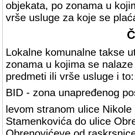
objekata, po zonama u kojim
vrše usluge za koje se plać
Č
Lokalne komunalne takse utvr
zonama u kojima se nalaze 
predmeti ili vrše usluge i to:
BID - zona unapređenog pos
levom stranom ulice Nikole 
Stamenkovića do ulice Obre
Obrenovićeve od raskrsnice