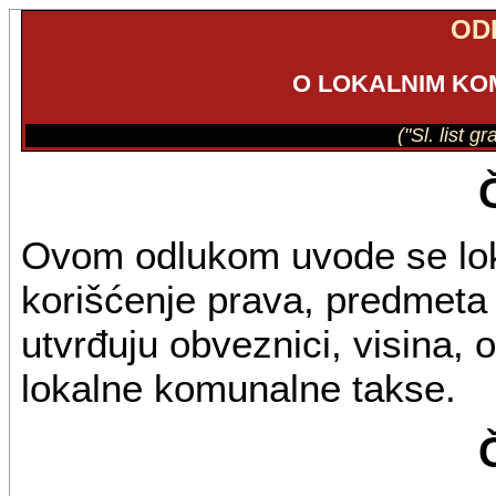
OD
O LOKALNIM K
("Sl. list g
Ovom odlukom uvode se lo
korišćenje prava, predmeta i
utvrđuju obveznici, visina, o
lokalne komunalne takse.