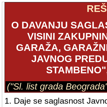
REŠ
O DAVANJU SAGLA
VISINI ZAKUPNI
GARAŽA, GARAŽNI
JAVNOG PRED
STAMBENO"
("Sl. list grada Beograda"
1. Daje se saglasnost Jav