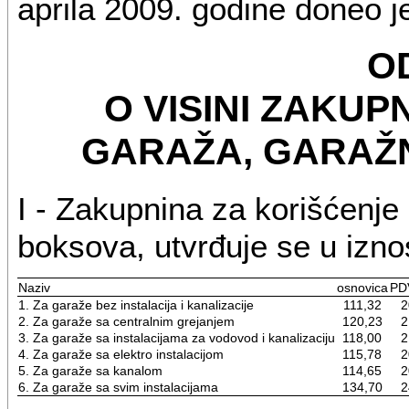
aprila 2009. godine doneo j
O
O VISINI ZAKUP
GARAŽA, GARAŽN
I - Zakupnina za korišćenje
boksova, utvrđuje se u izno
Naziv
osnovica
PD
1. Za garaže bez instalacija i kanalizacije
111,32
2
2. Za garaže sa centralnim grejanjem
120,23
2
3. Za garaže sa instalacijama za vodovod i kanalizaciju
118,00
2
4. Za garaže sa elektro instalacijom
115,78
2
5. Za garaže sa kanalom
114,65
2
6. Za garaže sa svim instalacijama
134,70
2