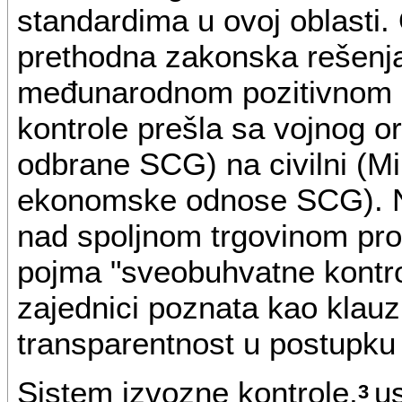
standardima u ovoj oblasti
prethodna zakonska rešenja 
međunarodnom pozitivnom 
kontrole prešla sa vojnog o
odbrane SCG) na civilni (M
ekonomske odnose SCG). Nov
nad spoljnom trgovinom pr
pojma "sveobuhvatne kontro
zajednici poznata kao klau
transparentnost u postupku 
Sistem izvozne kontrole,
u
3