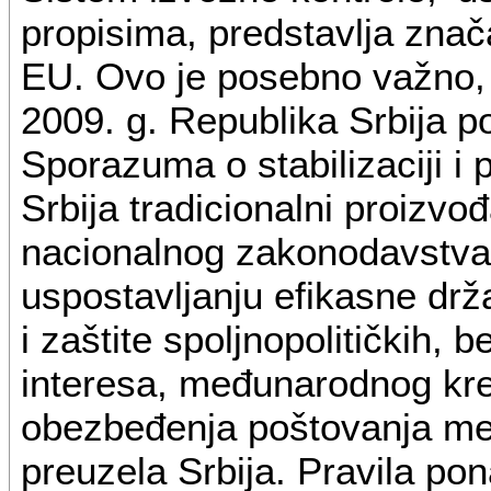
propisima, predstavlja znač
EU. Ovo je posebno važno, i
2009. g. Republika Srbija 
Sporazuma o stabilizaciji i 
Srbija tradicionalni proizvo
nacionalnog zakonodavstva 
uspostavljanju efikasne drža
i zaštite spoljnopolitičkih,
interesa, međunarodnog kredib
obezbeđenja poštovanja me
preuzela Srbija. Pravila po