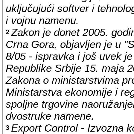
uključujući softver i tehnolo
i vojnu namenu.
Zakon je donet 2005. godin
2
Crna Gora, objavljen je u "
8/05 - ispravka i još uvek 
Republike Srbije 15. maja 
Zakona o ministarstvima pr
Ministarstva ekonomije i reg
spoljne trgovine naoružan
dvostruke namene.
Export Control - Izvozna ko
3