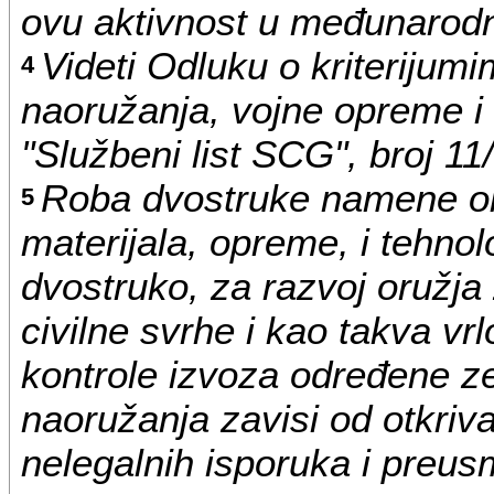
ovu aktivnost u međunarodno
Videti Odluku o kriterijum
4
naoružanja, vojne opreme 
"Službeni list SCG", broj 11
Roba dvostruke namene ob
5
materijala, opreme, i tehnol
dvostruko, za razvoj oružj
civilne svrhe i kao takva vr
kontrole izvoza određene ze
naoružanja zavisi od otkriv
nelegalnih isporuka i preus