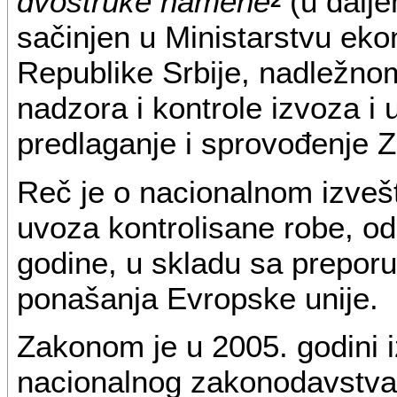
dvostruke namene
(u dalje
2
sačinjen u Ministarstvu eko
Republike Srbije, nadležnom
nadzora i kontrole izvoza i
predlaganje i sprovođenje 
Reč je o nacionalnom izvešta
uvoza kontrolisane robe, od
godine, u skladu sa prepor
ponašanja Evropske unije.
Zakonom je u 2005. godini 
nacionalnog zakonodavstva