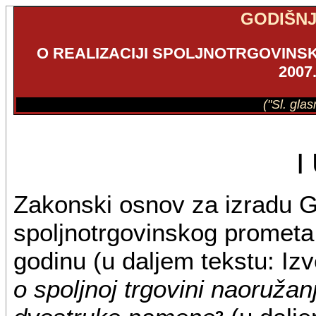
GODIŠNJ
O REALIZACIJI SPOLJNOTRGOVIN
2007
("Sl. gla
I
Zakonski osnov za izradu Go
spoljnotrgovinskog prometa
godinu (u daljem tekstu: Izv
o spoljnoj trgovini naoruž