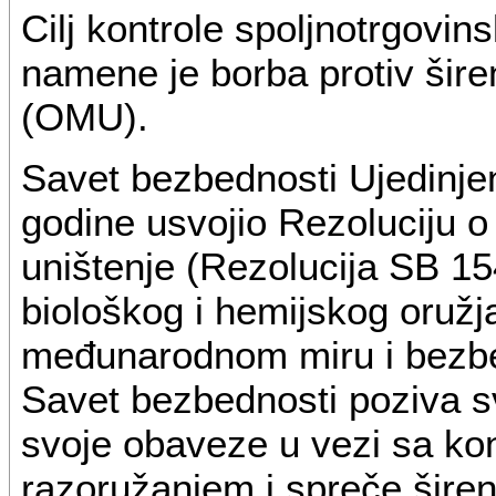
Cilj kontrole spoljnotrgovi
namene je borba protiv šire
(OMU).
Savet bezbednosti Ujedinjen
godine usvojio Rezoluciju 
uništenje (Rezolucija SB 15
biološkog i hemijskog oružj
međunarodnom miru i bezb
Savet bezbednosti poziva s
svoje obaveze u vezi sa kon
razoružanjem i spreče širen