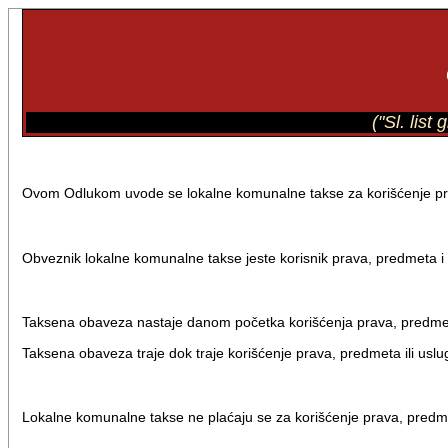
("Sl. list
Ovom Odlukom uvode se lokalne komunalne takse za korišćenje pr
Obveznik lokalne komunalne takse jeste korisnik prava, predmeta i 
Taksena obaveza nastaje danom početka korišćenja prava, predmeta 
Taksena obaveza traje dok traje korišćenje prava, predmeta ili uslu
Lokalne komunalne takse ne plaćaju se za korišćenje prava, predmeta