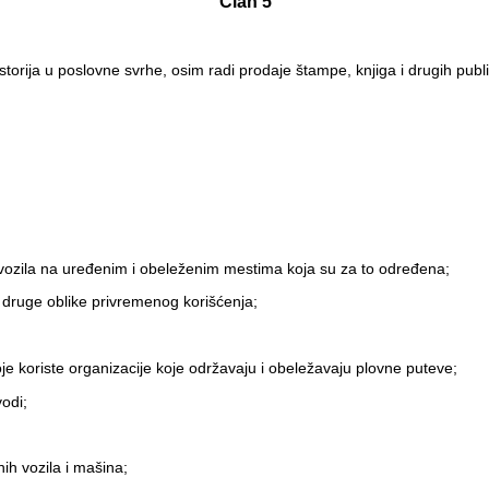
Član 5
storija u poslovne svrhe, osim radi prodaje štampe, knjiga i drugih publi
h vozila na uređenim i obeleženim mestima koja su za to određena;
i druge oblike privremenog korišćenja;
;
e koriste organizacije koje održavaju i obeležavaju plovne puteve;
vodi;
nih vozila i mašina;