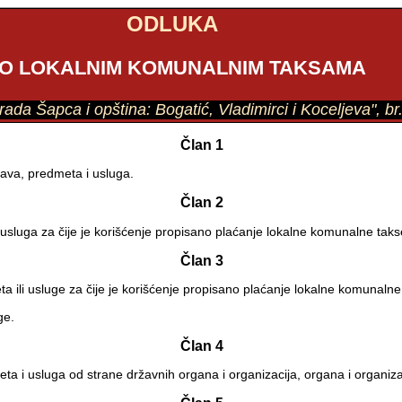
ODLUKA
O LOKALNIM KOMUNALNIM TAKSAMA
 grada Šapca i opština: Bogatić, Vladimirci i Koceljeva", b
Član 1
ava, predmeta i usluga.
Član 2
usluga za čije je korišćenje propisano plaćanje lokalne komunalne taks
Član 3
ili usluge za čije je korišćenje propisano plaćanje lokalne komunalne
ge.
Član 4
 i usluga od strane državnih organa i organizacija, organa i organizaci