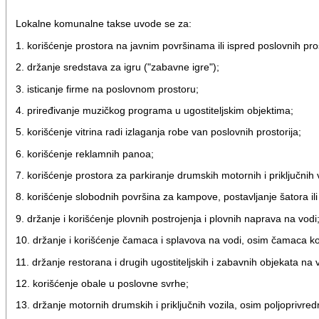
Lokalne komunalne takse uvode se za:
1. korišćenje prostora na javnim površinama ili ispred poslovnih pro
2. držanje sredstava za igru ("zabavne igre");
3. isticanje firme na poslovnom prostoru;
4. priređivanje muzičkog programa u ugostiteljskim objektima;
5. korišćenje vitrina radi izlaganja robe van poslovnih prostorija;
6. korišćenje reklamnih panoa;
7. korišćenje prostora za parkiranje drumskih motornih i priključni
8. korišćenje slobodnih površina za kampove, postavljanje šatora il
9. držanje i korišćenje plovnih postrojenja i plovnih naprava na vodi
10. držanje i korišćenje čamaca i splavova na vodi, osim čamaca koj
11. držanje restorana i drugih ugostiteljskih i zabavnih objekata na 
12. korišćenje obale u poslovne svrhe;
13. držanje motornih drumskih i priključnih vozila, osim poljoprivred