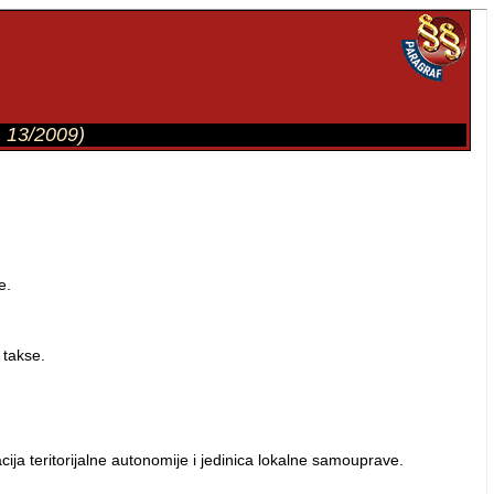
r. 13/2009)
e.
 takse.
ja teritorijalne autonomije i jedinica lokalne samouprave.