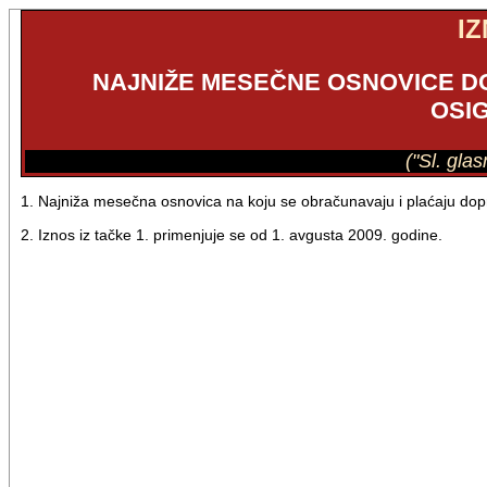
I
NAJNIŽE MESEČNE OSNOVICE D
OSI
("Sl. gla
1. Najniža mesečna osnovica na koju se obračunavaju i plaćaju dopr
2. Iznos iz tačke 1. primenjuje se od 1. avgusta 2009. godine.