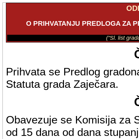
OD
O PRIHVATANJU PREDLOGA ZA 
("Sl. list gra
Prihvata se Predlog gradon
Statuta grada Zaječara.
Obavezuje se Komisija za S
od 15 dana od dana stupanj