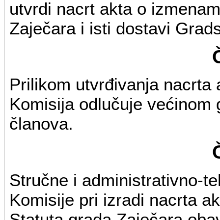
utvrdi nacrt akta o izmena
Zaječara i isti dostavi Gra
Prilikom utvrđivanja nacrta 
Komisija odlučuje većinom 
članova.
Stručne i administrativno-t
Komisije pri izradi nacrta
Statuta grada Zaječara obav