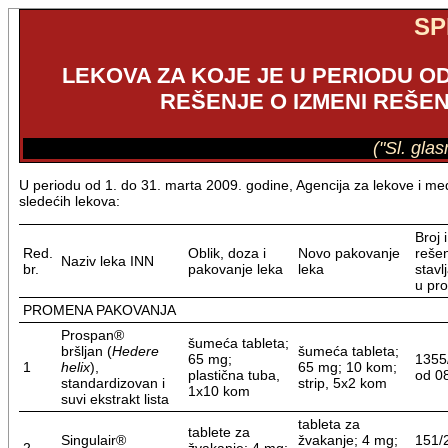
SP
LEKOVA ZA KOJE JE U PERIODU OD 
REŠENJE O IZMENI REŠE
("Sl. gla
U periodu od 1. do 31. marta 2009. godine, Agencija za lekove i medi
sledećih lekova:
Broj 
Red.
Oblik, doza i
Novo pakovanje
rešen
Naziv leka INN
br.
pakovanje leka
leka
stavl
u pr
PROMENA PAKOVANJA
Prospan®
šumeća tableta;
bršljan (
Hedere
šumeća tableta;
65 mg;
1355
1
helix
),
65 mg; 10 kom;
plastična tuba,
od 0
standardizovan i
strip, 5x2 kom
1x10 kom
suvi ekstrakt lista
tableta za
tablete za
Singulair®
žvakanje; 4 mg;
151/
2
žvakanje; 4 mg;