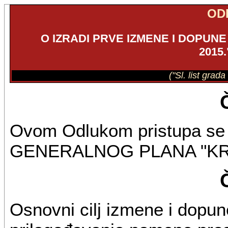
OD
O IZRADI PRVE IZMENE I DOPU
2015
("Sl. list grad
Ovom Odlukom pristupa s
GENERALNOG PLANA "KRA
Osnovni cilj izmene i dopu