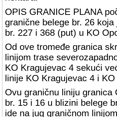
OPIS GRANICE PLANA počinj
granične belege br. 26 koja
br. 227 i 368 (put) u KO Op
Od ove tromeđe granica skr
linijom trase severozapadn
KO Kragujevac 4 sekući već
linije KO Kragujevac 4 i K
Ovu graničnu liniju granic
br. 15 i 16 u blizini belege
ide na jug graničnom linij