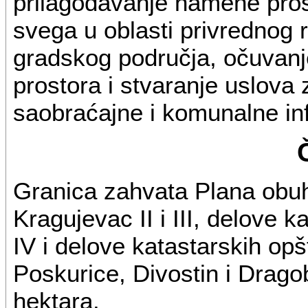
prilagođavanje namene pro
svega u oblasti privrednog 
gradskog područja, očuvanj
prostora i stvaranje uslova z
saobraćajne i komunalne inf
Granica zahvata Plana obuh
Kragujevac II i III, delove k
IV i delove katastarskih op
Poskurice, Divostin i Drag
hektara.