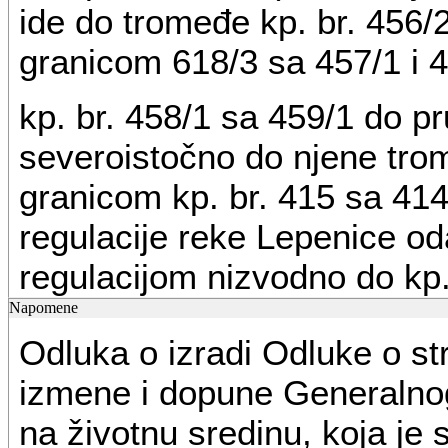
ide do tromeđe kp. br. 456/2
granicom 618/3 sa 457/1 i 
kp. br. 458/1 sa 459/1 do pr
severoistočno do njene trom
granicom kp. br. 415 sa 414
regulacije reke Lepenice od
regulacijom nizvodno do kp
preseca reku Lepenicu do uš
Napomene
Odluka o izradi Odluke o st
nastavlja kroz K.O. Korma
izmene i dopune Generalno
Jabučke reke do kp. br. 156
na životnu sredinu, koja je 
jugozapadno duž njega do g