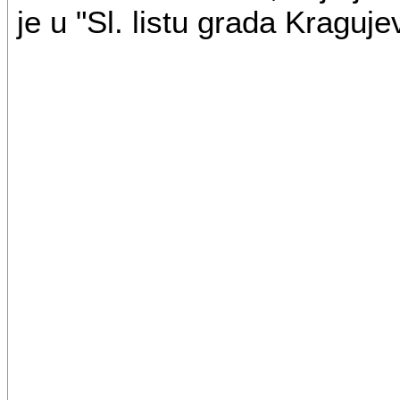
je u "Sl. listu grada Kragujev
Odavde granica skreće na j
Kragujevac 1 sve do tromeđe
parcela kp. br. 1967 i kp. 
Dalje granica nastavlja gra
1970 sa kp. br. 1967 i kp. br
1980 sve do tromeđe kp. br. 
sve u KO Kragujevac 1.
Od ove tromeđe granica GP-
se sa graničnom linijom (n
dalekovoda) koridora dale