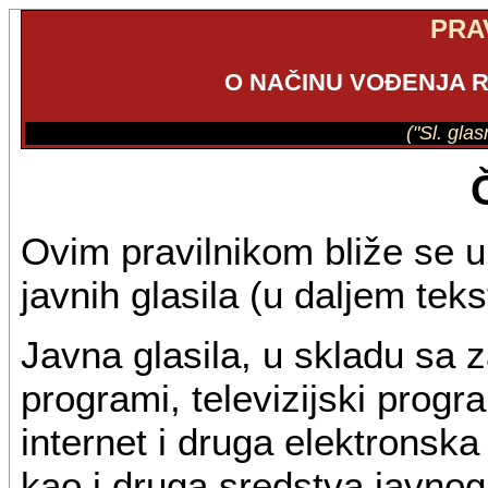
PRA
O NAČINU VOĐENJA R
("Sl. gla
Ovim pravilnikom bliže se u
javnih glasila (u daljem teks
Javna glasila, u skladu sa 
programi, televizijski progr
internet i druga elektronska
kao i druga sredstva javnog