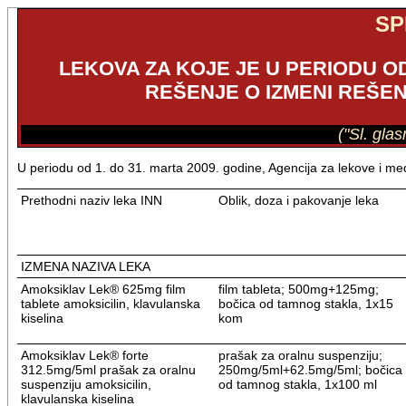
SP
LEKOVA ZA KOJE JE U PERIODU OD 
REŠENJE O IZMENI REŠE
("Sl. gla
U periodu od 1. do 31. marta 2009. godine, Agencija za lekove i medi
Prethodni naziv leka INN
Oblik, doza i pakovanje leka
IZMENA NAZIVA LEKA
Amoksiklav Lek® 625mg film
film tableta; 500mg+125mg;
tablete amoksicilin, klavulanska
bočica od tamnog stakla, 1x15
kiselina
kom
Amoksiklav Lek® forte
prašak za oralnu suspenziju;
312.5mg/5ml prašak za oralnu
250mg/5ml+62.5mg/5ml; bočica
suspenziju amoksicilin,
od tamnog stakla, 1x100 ml
klavulanska kiselina