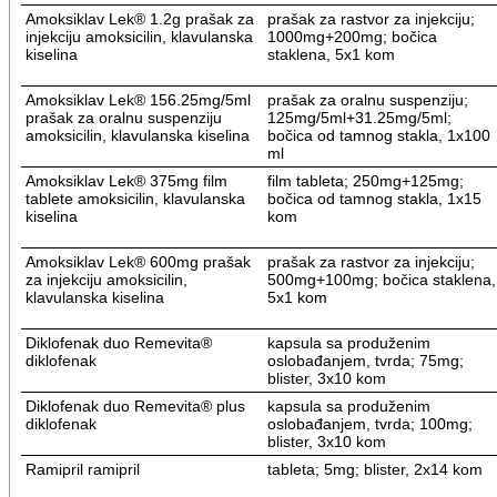
Amoksiklav Lek® 1.2g prašak za
prašak za rastvor za injekciju;
injekciju amoksicilin, klavulanska
1000mg+200mg; bočica
kiselina
staklena, 5x1 kom
Amoksiklav Lek® 156.25mg/5ml
prašak za oralnu suspenziju;
prašak za oralnu suspenziju
125mg/5ml+31.25mg/5ml;
amoksicilin, klavulanska kiselina
bočica od tamnog stakla, 1x100
ml
Amoksiklav Lek® 375mg film
film tableta; 250mg+125mg;
tablete amoksicilin, klavulanska
bočica od tamnog stakla, 1x15
kiselina
kom
Amoksiklav Lek® 600mg prašak
prašak za rastvor za injekciju;
za injekciju amoksicilin,
500mg+100mg; bočica staklena,
klavulanska kiselina
5x1 kom
Diklofenak duo Remevita®
kapsula sa produženim
diklofenak
oslobađanjem, tvrda; 75mg;
blister, 3x10 kom
Diklofenak duo Remevita® plus
kapsula sa produženim
diklofenak
oslobađanjem, tvrda; 100mg;
blister, 3x10 kom
Ramipril ramipril
tableta; 5mg; blister, 2x14 kom