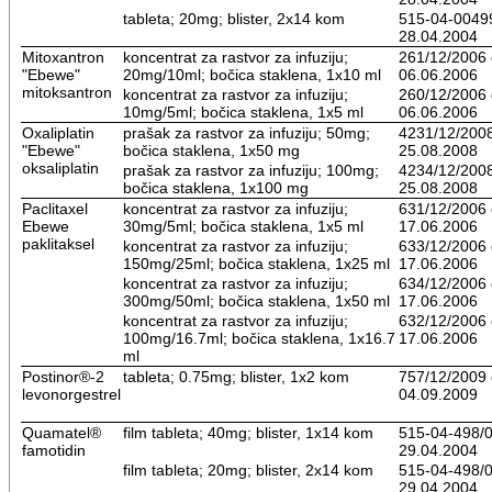
tableta; 20mg; blister, 2x14 kom
515-04-0049
28.04.2004
Mitoxantron
koncentrat za rastvor za infuziju;
261/12/2006
"Ebewe"
20mg/10ml; bočica staklena, 1x10 ml
06.06.2006
mitoksantron
koncentrat za rastvor za infuziju;
260/12/2006
10mg/5ml; bočica staklena, 1x5 ml
06.06.2006
Oxaliplatin
prašak za rastvor za infuziju; 50mg;
4231/12/200
"Ebewe"
bočica staklena, 1x50 mg
25.08.2008
oksaliplatin
prašak za rastvor za infuziju; 100mg;
4234/12/200
bočica staklena, 1x100 mg
25.08.2008
Paclitaxel
koncentrat za rastvor za infuziju;
631/12/2006
Ebewe
30mg/5ml; bočica staklena, 1x5 ml
17.06.2006
paklitaksel
koncentrat za rastvor za infuziju;
633/12/2006
150mg/25ml; bočica staklena, 1x25 ml
17.06.2006
koncentrat za rastvor za infuziju;
634/12/2006
300mg/50ml; bočica staklena, 1x50 ml
17.06.2006
koncentrat za rastvor za infuziju;
632/12/2006
100mg/16.7ml; bočica staklena, 1x16.7
17.06.2006
ml
Postinor®-2
tableta; 0.75mg; blister, 1x2 kom
757/12/2009
levonorgestrel
04.09.2009
Quamatel®
film tableta; 40mg; blister, 1x14 kom
515-04-498/0
famotidin
29.04.2004
film tableta; 20mg; blister, 2x14 kom
515-04-498/
29.04.2004