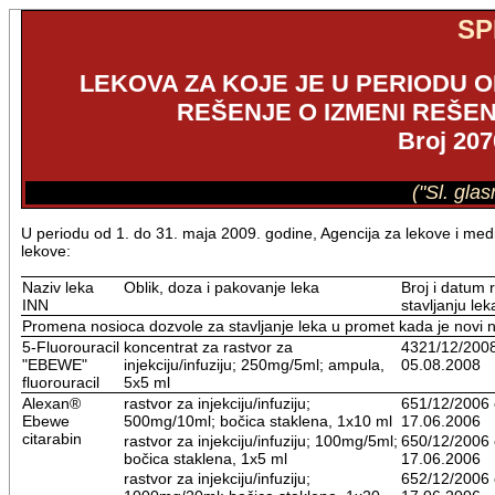
SP
LEKOVA ZA KOJE JE U PERIODU OD
REŠENJE O IZMENI REŠE
Broj 207
("Sl. gla
U periodu od 1. do 31. maja 2009. godine, Agencija za lekove i medi
lekove:
Naziv leka
Oblik, doza i pakovanje leka
Broj i datum 
INN
stavljanju le
Promena nosioca dozvole za stavljanje leka u promet kada je novi n
5-Fluorouracil
koncentrat za rastvor za
4321/12/200
"EBEWE"
injekciju/infuziju; 250mg/5ml; ampula,
05.08.2008
fluorouracil
5x5 ml
Alexan®
rastvor za injekciju/infuziju;
651/12/2006
Ebewe
500mg/10ml; bočica staklena, 1x10 ml
17.06.2006
citarabin
rastvor za injekciju/infuziju; 100mg/5ml;
650/12/2006
bočica staklena, 1x5 ml
17.06.2006
rastvor za injekciju/infuziju;
652/12/2006