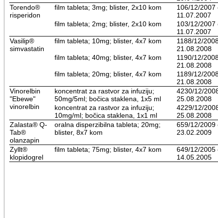
Torendo®
film tableta; 3mg; blister, 2x10 kom
106/12/2007
risperidon
11.07.2007
film tableta; 2mg; blister, 2x10 kom
103/12/2007
11.07.2007
Vasilip®
film tableta; 10mg; blister, 4x7 kom
1188/12/200
simvastatin
21.08.2008
film tableta; 40mg; blister, 4x7 kom
1190/12/200
21.08.2008
film tableta; 20mg; blister, 4x7 kom
1189/12/200
21.08.2008
Vinorelbin
koncentrat za rastvor za infuziju;
4230/12/200
"Ebewe"
50mg/5ml; bočica staklena, 1x5 ml
25.08.2008
vinorelbin
koncentrat za rastvor za infuziju;
4229/12/200
10mg/ml; bočica staklena, 1x1 ml
25.08.2008
Zalasta® Q-
oralna disperzibilna tableta; 20mg;
659/12/2009
Tab®
blister, 8x7 kom
23.02.2009
olanzapin
Zyllt®
film tableta; 75mg; blister, 4x7 kom
649/12/2005
klopidogrel
14.05.2005