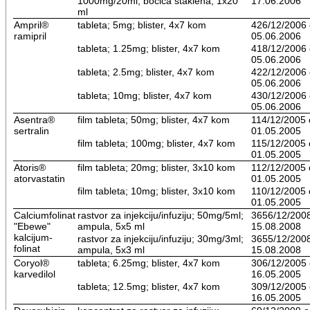
1000mg/20ml; bočica staklena, 1x20
17.06.2006
ml
Ampril®
tableta; 5mg; blister, 4x7 kom
426/12/2006
ramipril
05.06.2006
tableta; 1.25mg; blister, 4x7 kom
418/12/2006
05.06.2006
tableta; 2.5mg; blister, 4x7 kom
422/12/2006
05.06.2006
tableta; 10mg; blister, 4x7 kom
430/12/2006
05.06.2006
Asentra®
film tableta; 50mg; blister, 4x7 kom
114/12/2005 
sertralin
01.05.2005
film tableta; 100mg; blister, 4x7 kom
115/12/2005 
01.05.2005
Atoris®
film tableta; 20mg; blister, 3x10 kom
112/12/2005 
atorvastatin
01.05.2005
film tableta; 10mg; blister, 3x10 kom
110/12/2005 
01.05.2005
Calciumfolinat
rastvor za injekciju/infuziju; 50mg/5ml;
3656/12/200
"Ebewe"
ampula, 5x5 ml
15.08.2008
kalcijum-
rastvor za injekciju/infuziju; 30mg/3ml;
3655/12/200
folinat
ampula, 5x3 ml
15.08.2008
Coryol®
tableta; 6.25mg; blister, 4x7 kom
306/12/2005
karvedilol
16.05.2005
tableta; 12.5mg; blister, 4x7 kom
309/12/2005
16.05.2005