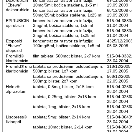
Doxorubicin
koncentrat za rastvor za infuziju;
69/12/2009 o
"Ebewe"
10mg/5ml; bočica staklena, 1x5 ml
19.09.2009
doksorubicin
koncentrat za rastvor za infuziju;
68/12/2009 o
50mg/25ml; bočica staklena, 1x25 ml
19.09.2009
EPIRUBICIN
koncentrat za rastvor za infuziju;
515-04-3883
epirubicin
2mg/ml; bočica staklena, 1x5 ml
31.04.2004
koncentrat za rastvor za infuziju;
515-04-3883/
2mg/ml; bočica staklena, 1x25 ml
31.04.2004
Etoposid
koncentrat za rastvor za infuziju;
4325/12/200
"Ebewe"
100mg/5ml; bočica staklena, 1x5 ml
05.08.2008
etopozid
Fromilid®
film tableta; 500mg; blister, 2x7 kom
515-04-0382
klaritromicin
28.04.2004
Fromilid® uno
tableta sa produženim oslobađanjem;
318/12/2005
klaritromicin
500mg; blister, 1x7 kom
17.05.2005
tableta sa produženim oslobađanjem;
568/12/2005
500mg; blister, 2x7 kom
22.05.2005
Helex®
tableta; 0.5mg; blister, 2x15 kom
515-04-0256
alprazolam
28.04.2004
tableta; 0.25mg; blister, 2x15 kom
515-04-0256
28.04.2004
tableta; 1mg; blister, 2x15 kom
515-04-0256
28.04.2004
Lisopress®
tableta; 5mg; blister, 2x14 kom
515-04-0049
lizinopril
28.04.2004
tableta; 10mg; blister, 2x14 kom
515-04-0049
28.04.2004