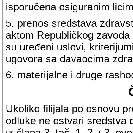
isporučena osiguranim licima 
5. prenos sredstava zdrav
aktom Republičkog zavoda 
su uređeni uslovi, kriterijum
ugovora sa davaocima zdra
6. materijalne i druge rashode
Ukoliko filijala po osnovu p
odluke ne ostvari sredstva 
iz člana 3. tač. 1, 2. i 3. o