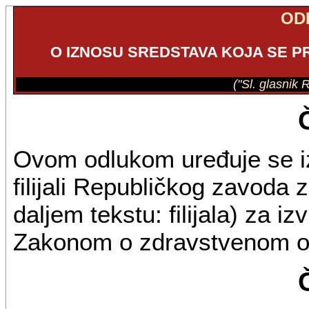
OD
O IZNOSU SREDSTAVA KOJA SE PR
("Sl. glasnik 
Ovom odlukom uređuje se i
filijali Republičkog zavoda 
daljem tekstu: filijala) za i
Zakonom o zdravstvenom os