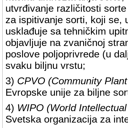
utvrđivanje različitosti sort
za ispitivanje sorti, koji se,
usklađuje sa tehničkim upit
objavljuje na zvaničnoj stra
poslove poljoprivrede (u dal
svaku biljnu vrstu;
3)
CPVO (Community Plant V
Evropske unije za biljne sor
4)
WIPO (World Intellectual
Svetska organizacija za inte