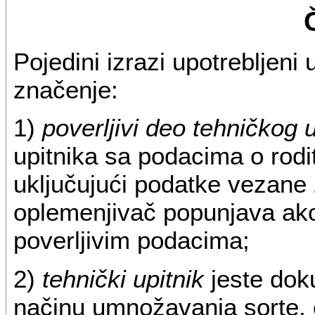
Pojedini izrazi upotrebljeni
značenje:
1)
poverljivi deo tehničkog 
upitnika sa podacima o rodite
uključujući podatke vezane z
oplemenjivač popunjava ako 
poverljivim podacima;
2)
tehnički upitnik
jeste doku
načinu umnožavanja sorte, 