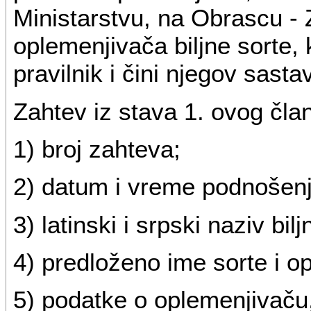
Ministarstvu, na Obrascu - 
oplemenjivača biljne sorte,
pravilnik i čini njegov sasta
Zahtev iz stava 1. ovog član
1) broj zahteva;
2) datum i vreme podnošenj
3) latinski i srpski naziv bilj
4) predloženo ime sorte i 
5) podatke o oplemenjivač