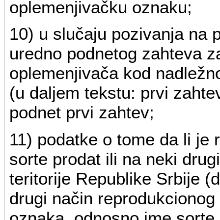
oplemenjivačku oznaku;
10) u slučaju pozivanja na 
uredno podnetog zahteva za
oplemenjivača kod nadležn
(u daljem tekstu: prvi zahtev
podnet prvi zahtev;
11) podatke o tome da li je r
sorte prodat ili na neki drugi
teritorije Republike Srbije 
drugi način reprodukcionog i
oznaka, odnosno ime sorte k