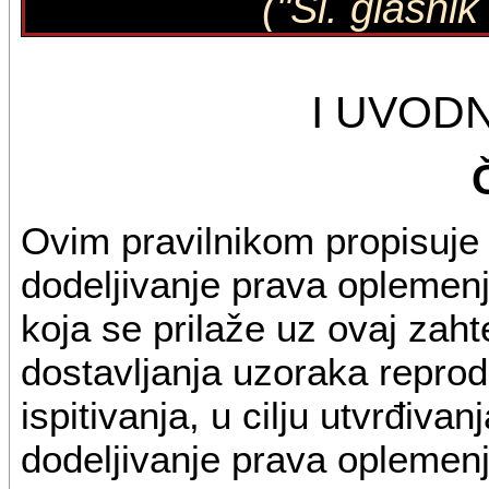
("Sl. glasni
I UVOD
Ovim pravilnikom propisuje
dodeljivanje prava oplemenj
koja se prilaže uz ovaj zahte
dostavljanja uzoraka reprod
ispitivanja, u cilju utvrđiva
dodeljivanje prava oplemenj