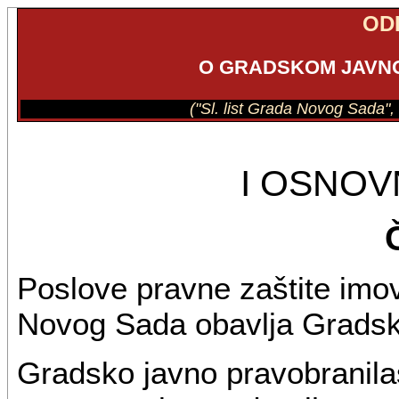
OD
O GRADSKOM JAVN
("Sl. list Grada Novog Sada", 
I OSNO
Poslove pravne zaštite imov
Novog Sada obavlja Gradsko
Gradsko javno pravobranilaš