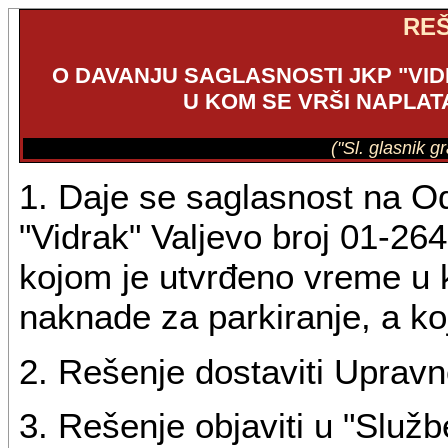
RE
O DAVANJU SAGLASNOSTI JKP "VI
U KOM SE VRŠI NAPLA
("Sl. glasnik g
1. Daje se saglasnost na 
"Vidrak" Valjevo broj 01-26
kojom je utvrđeno vreme u k
naknade za parkiranje, a ko
2. Rešenje dostaviti Uprav
3. Rešenje objaviti u "Služ