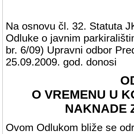
Na osnovu čl. 32. Statuta JK
Odluke o javnim parkirališti
br. 6/09) Upravni odbor Pr
25.09.2009. god. donosi
O
O VREMENU U K
NAKNADE 
Ovom Odlukom bliže se odr