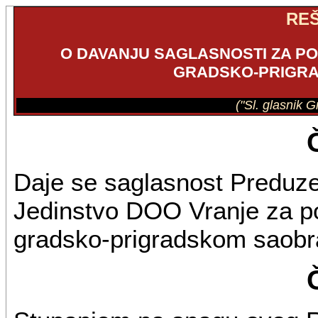
RE
O DAVANJU SAGLASNOSTI ZA P
GRADSKO-PRIGR
("Sl. glasnik G
Daje se saglasnost Preduz
Jedinstvo DOO Vranje za p
gradsko-prigradskom saobr