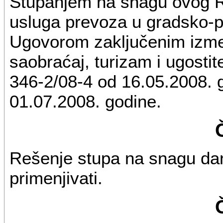
Stupanjem na snagu ovog R
usluga prevoza u gradsko-
Ugovorom zaključenim izmeđ
saobraćaj, turizam i ugostite
346-2/08-4 od 16.05.2008. g
01.07.2008. godine.
Rešenje stupa na snagu da
primenjivati.