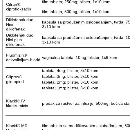
film tableta; 250mg; blister, 1x10 kom
Cifran®
ciprofloksacin
film tableta; 500mg; blister, 1x10 kom
Diklofenak duo
kapsula sa produženim oslobađanjem, tvrda; 75m
Nini
3x10 kom
diklofenak
Diklofenak duo
kapsula sa produženim oslobađanjem, tvrda; 100
Nini plus
3x10 kom
diklofenak
Fluomizin®
vaginalna tableta; 10mg; blister, 1x6 kom
dekvalinijum-hlorid
tableta; 4mg; blister, 3x10 kom
tableta; 3mg; blister, 3x10 kom
Gliprex®
glimepirid
tableta; 2mg; blister, 3x10 kom
tableta; 1mg; blister, 3x10 kom
Klacid® IV
prašak za rastvor za infuziju; 500mg; bočica st
klaritromicin
Klacid® MR
film tableta sa modifikovanim oslobađanjem; 500