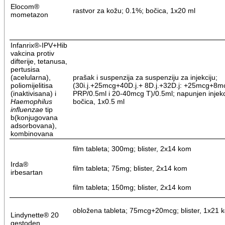
Elocom®
rastvor za kožu; 0.1%; bočica, 1x20 ml
mometazon
Infanrix®-IPV+Hib
vakcina protiv
difterije, tetanusa,
pertusisa
(acelularna),
prašak i suspenzija za suspenziju za injekciju;
poliomijelitisa
(30i.j.+25mcg+40D.j.+ 8D.j.+32D.j: +25mcg+8m
(inaktivisana) i
PRP/0.5ml i 20-40mcg T)/0.5ml; napunjen injekci
Haemophilus
bočica, 1x0.5 ml
influenzae
tip
b(konjugovana
adsorbovana),
kombinovana
film tableta; 300mg; blister, 2x14 kom
Irda®
film tableta; 75mg; blister, 2x14 kom
irbesartan
film tableta; 150mg; blister, 2x14 kom
obložena tableta; 75mcg+20mcg; blister, 1x21 
Lindynette® 20
gestoden,