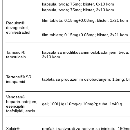
kapsula, tvrda; 75mg; blister, 6x10 kom
kapsula, tvrda; 75mg; blister, 3x10 kom
film tableta; 0.15mg+0.03mg; blister, 1x21 kom
Regulon®
dezogestrel,
etinilestradiol
film tableta; 0.15mg+0.03mg; blister, 3x21 kom
Tamsudil®
kapsula sa modifikovanim oslobađanjem, tvrda; 0
tamsulosin
3x10 kom
Tertensif® SR
tableta sa produženim oslobađanjem; 1.5mg; bl
indapamid
Venosan®
heparin-natrijum,
gel; 100i.j./g+10mg/g+10mg/g; tuba, 1x40 g
esencijalni
fosfolipidi, escin
Xolair®
prašak i rastvarač za rastvor za injekciju; 150m