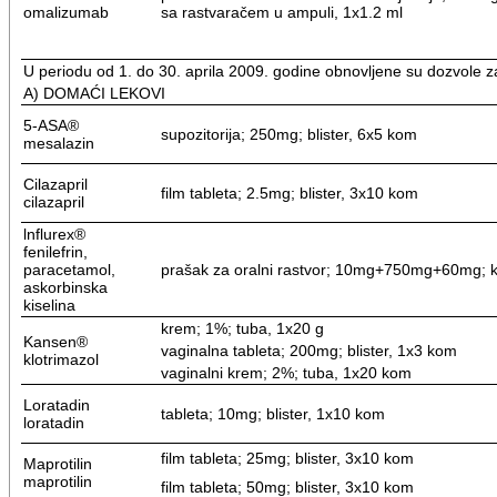
omalizumab
sa rastvaračem u ampuli, 1x1.2 ml
U periodu od 1. do 30. aprila 2009. godine obnovljene su dozvole za
A) DOMAĆI LEKOVI
5-ASA®
supozitorija; 250mg; blister, 6x5 kom
mesalazin
Cilazapril
film tableta; 2.5mg; blister, 3x10 kom
cilazapril
lnflurex®
fenilefrin,
paracetamol,
prašak za oralni rastvor; 10mg+750mg+60mg; k
askorbinska
kiselina
krem; 1%; tuba, 1x20 g
Kansen®
vaginalna tableta; 200mg; blister, 1x3 kom
klotrimazol
vaginalni krem; 2%; tuba, 1x20 kom
Loratadin
tableta; 10mg; blister, 1x10 kom
loratadin
film tableta; 25mg; blister, 3x10 kom
Maprotilin
maprotilin
film tableta; 50mg; blister, 3x10 kom