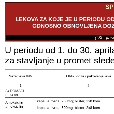
SP
LEKOVA ZA KOJE JE U PERIODU OD 1
ODNOSNO OBNOVLJENA DOZ
("Sl. gla
U periodu od 1. do 30. apri
za stavljanje u promet sled
Naziv leka INN
Oblik, doza i pakovanje leka
1
2
A) DOMAĆI
LEKOVI
kapsula, tvrda; 250mg; blister, 2x8 kom
Amoksicilin
amoksicilin
kapsula, tvrda; 500mg; blister, 2x8 kom