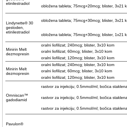
etinilestradiol
obložena tableta; 75mcg+20mcg; blister, 3x21 
obložena tableta; 75mcg+30mcg; blister, 3x21 
Lindynette® 30
gestoden,
etinilestradiol
obložena tableta; 75mcg+30mcg; blister, 1x21 
oralni liofilizat; 240mcg; blister, 3x10 kom
Minirin Melt
oralni liofilizat; 60mcg; blister, 3x10 kom
dezmopresin
oralni liofilizat; 120mcg; blister, 3x10 kom
oralni liofilizat; 240mcg; blister, 3x10 kom
Minirin Melt
oralni liofilizat; 60mcg; blister, 3x10 kom
dezmopresin
oralni liofilizat; 120mcg; blister, 3x10 kom
rastvor za injekciju; 0.5mmol/ml; bočica staklen
Omniscan™
rastvor za injekciju; 0.5mmol/ml; bočica staklen
gadodiamid
rastvor za injekciju; 0.5mmol/ml; bočica staklen
Pavulon®