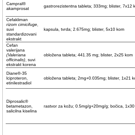
Campral®
gastrorezistentna tableta; 333mg; blister, 7x12
akamprosat
Cefakliman
rizom
cimicifuge
,
suvi
kapsula, tvrda; 2.675mg; blister, 5x10 kom
standardizovani
ekstrakt
Cefan
valerijana
(Valeriana
obložena tableta; 441.35 mg; blister, 2x25 kom
officinalis
)
, suvi
ekstrakt korena
Diane®-35
lciproteron,
obložena tableta; 2mg+0.035mg; blister, 1x21 
etinilestradiol
Diprosalic®
betametazon,
rastvor za kožu; 0.5mg/g+20mg/g; bočica, 1x30
salicilna kiselina