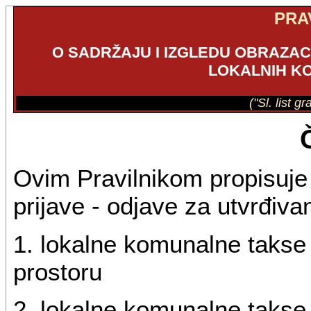
PRA
O SADRŽAJU I IZGLEDU OBRAZAC
LOKALNIH K
("Sl. list g
Ovim Pravilnikom propisuje 
prijave - odjave za utvrđivan
1. lokalne komunalne takse 
prostoru
2. lokalne komunalne takse 