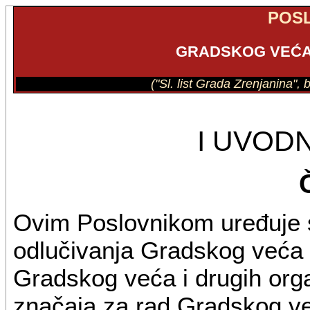
POS
GRADSKOG VEĆA
("Sl. list Grada Zrenjanina",
I UVOD
Ovim Poslovnikom uređuje se
odlučivanja Gradskog veća 
Gradskog veća i drugih orga
značaja za rad Gradskog ve