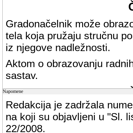
Gradonačelnik može obrazo
tela koja pružaju stručnu 
iz njegove nadležnosti.
Aktom o obrazovanju radnih 
sastav.
Napomene
Redakcija je zadržala nume
Članovi Gradskog veća imaj
na koji su objavljeni u "Sl. 
pretresanje pojedinih pitan
22/2008.