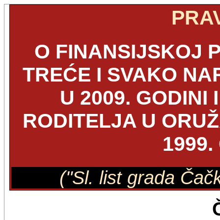
PRAV
O FINANSIJSKOJ 
TREĆE I SVAKO N
U 2009. GODINI
RODITELJA U ORUŽ
1999.
("Sl. list grada Čač