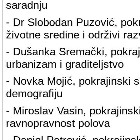
saradnju
- Dr Slobodan Puzović, pokr
životne sredine i održivi raz
- Dušanka Sremački, pokraji
urbanizam i graditeljstvo
- Novka Mojić, pokrajinski se
demografiju
- Miroslav Vasin, pokrajinsk
ravnopravnost polova
- Daniel Petrović, pokrajins