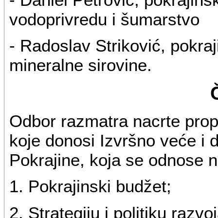
vodoprivredu i šumarstvo
- Radoslav Striković, pokraj
mineralne sirovine.
Odbor razmatra nacrte propi
koje donosi Izvršno veće i d
Pokrajine, koja se odnose n
1. Pokrajinski budžet;
2. Strategiju i politiku raz