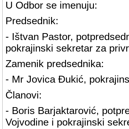
U Odbor se imenuju:
Predsednik:
- Ištvan Pastor, potpredsed
pokrajinski sekretar za priv
Zamenik predsednika:
- Mr Jovica Đukić, pokrajins
Članovi:
- Boris Barjaktarović, potp
Vojvodine i pokrajinski sek