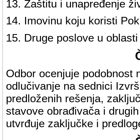
13. Zaštitu i unapređenje ži
14. Imovinu koju koristi Pok
15. Druge poslove u oblasti p
Odbor ocenjuje podobnost ma
odlučivanje na sednici Izvr
predloženih rešenja, zaklju
stavove obrađivača i drugih
utvrđuje zaključke i predlo