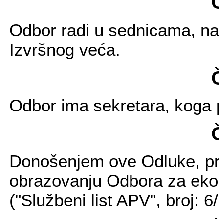
Odbor radi u sednicama, na
Izvršnog veća.
Odbor ima sekretara, koga p
Donošenjem ove Odluke, pr
obrazovanju Odbora za eko
("Službeni list APV", broj: 6/