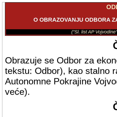
OD
O OBRAZOVANJU ODBORA ZA
("Sl. list AP Vojvodin
Obrazuje se Odbor za ekono
tekstu: Odbor), kao stalno 
Autonomne Pokrajine Vojvod
veće).