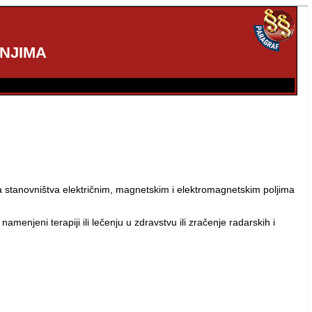
NJIMA
ja stanovništva električnim, magnetskim i elektromagnetskim poljima
menjeni terapiji ili lečenju u zdravstvu ili zračenje radarskih i