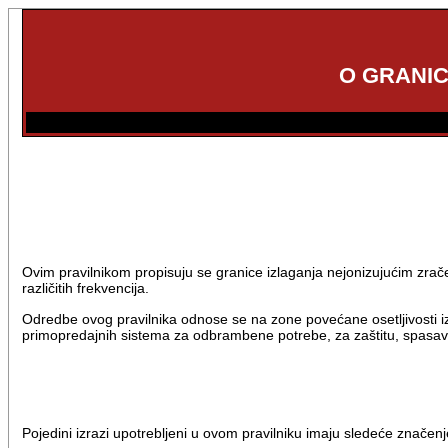
O GRANIC
Ovim pravilnikom propisuju se granice izlaganja nejonizujućim zrač
različitih frekvencija.
Odredbe ovog pravilnika odnose se na zone povećane osetljivosti izvan
primopredajnih sistema za odbrambene potrebe, za zaštitu, spasava
Pojedini izrazi upotrebljeni u ovom pravilniku imaju sledeće značenj