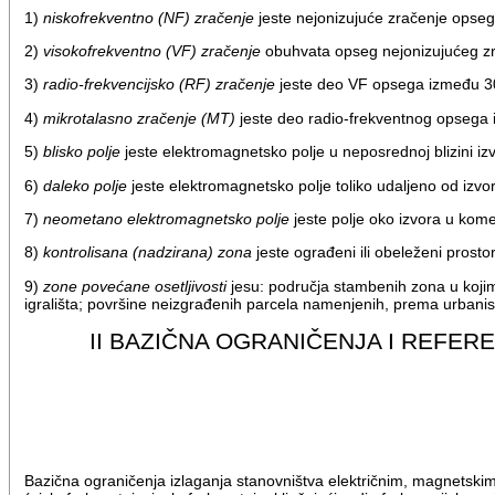
1)
niskofrekventno (NF) zračenje
jeste nejonizujuće zračenje opseg
2)
visokofrekventno (VF) zračenje
obuhvata opseg nejonizujućeg z
3)
radio-frekvencijsko (RF) zračenje
jeste deo VF opsega između 3
4)
mikrotalasno zračenje (MT)
jeste deo radio-frekventnog opsega
5)
blisko polje
jeste elektromagnetsko polje u neposrednoj blizini 
6)
daleko polje
jeste elektromagnetsko polje toliko udaljeno od izvo
7)
neometano elektromagnetsko polje
jeste polje oko izvora u kome
8)
kontrolisana (nadzirana) zona
jeste ograđeni ili obeleženi prosto
9)
zone povećane osetljivosti
jesu: područja stambenih zona u kojima
igrališta; površine neizgrađenih parcela namenjenih, prema urban
II BAZIČNA OGRANIČENJA I REFER
Bazična ograničenja izlaganja stanovništva električnim, magnetski