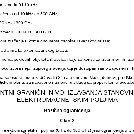
a između 0 i 10 kHz;
račenja od 10 kHz do 300 GHz;
00 kHz i 300 GHz;
 između 300 MHz i 300 GHz;
izvora zračenja u kome ono nema osobine ravanskog talasa;
ra da ima karakter ravanskog talasa;
 nema pokretnih objekata ili osoba i koje se koristi za izbor mernih tač
r oko izvora nejonizujućeg zračenja koji je dostupan samo zaposlenim lic
 se osobe mogu zadržavati i 24 sata dnevno; škole, domovi, predškolske 
ističkom planu, za navedene namene, u skladu sa preporukama Svetske
ENTNI GRANIČNI NIVOI IZLAGANJA STANOVN
ELEKTROMAGNETSKIM POLJIMA
Bazična ograničenja
Član 3
m i elektromagnetskim poljima (0 Hz do 300 GHz) jesu ograničenja u izl