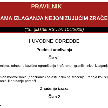
PRAVILNIK
AMA IZLAGANJA NEJONIZUJUĆIM ZRAČE
("Sl. glasnik RS", br. 104/2009)
I UVODNE ODREDBE
Predmet uređivanja
Član 1
enjima, odnosno bazična ograničenja i referentni granični nivoi izlagan
 kontrolisanih (nadziranih) oblasti, osim na zračenje uređaja koji su na
nje ili pružanje pomoći.
Značenje izraza
Član 2
e: