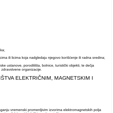
aka;
ima ili licima koja nadgledaju njegovo korišćenje ili radna sredina;
ustanove, porodilišta, bolnice, turistički objekti, te dečja
 zdravstvene organizacije.
IŠTVA ELEKTRIČNIM, MAGNETSKIM I
aganju vremenski promenljivim izvorima elektromagnetskih polja