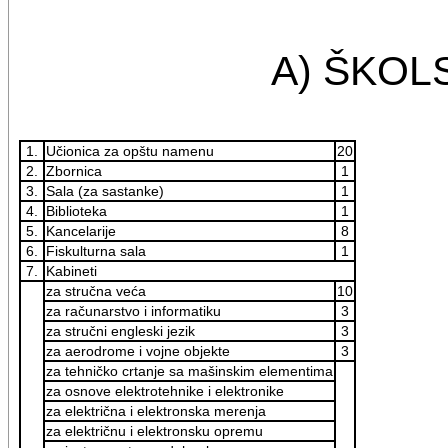
A) ŠKOL
1.
Učionica za opštu namenu
20
2.
Zbornica
1
3.
Sala (za sastanke)
1
4.
Biblioteka
1
5.
Kancelarije
8
6.
Fiskulturna sala
1
7.
Kabineti
za stručna veća
10
za računarstvo i informatiku
3
za stručni engleski jezik
3
za aerodrome i vojne objekte
3
za tehničko crtanje sa mašinskim elementima
za osnove elektrotehnike i elektronike
za električna i elektronska merenja
za električnu i elektronsku opremu