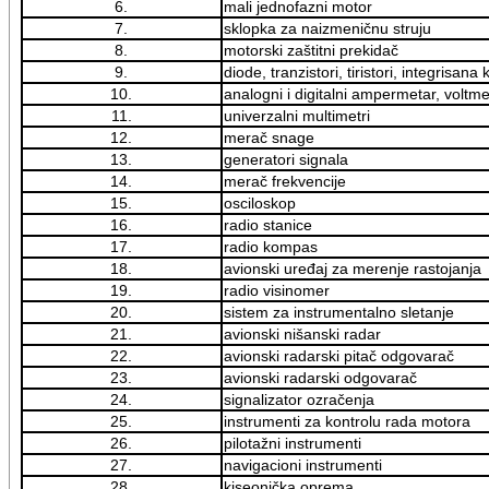
6.
mali jednofazni motor
7.
sklopka za naizmeničnu struju
8.
motorski zaštitni prekidač
9.
diode, tranzistori, tiristori, integrisana 
10.
analogni i digitalni ampermetar, voltme
11.
univerzalni multimetri
12.
merač snage
13.
generatori signala
14.
merač frekvencije
15.
osciloskop
16.
radio stanice
17.
radio kompas
18.
avionski uređaj za merenje rastojanja
19.
radio visinomer
20.
sistem za instrumentalno sletanje
21.
avionski nišanski radar
22.
avionski radarski pitač odgovarač
23.
avionski radarski odgovarač
24.
signalizator ozračenja
25.
instrumenti za kontrolu rada motora
26.
pilotažni instrumenti
27.
navigacioni instrumenti
28.
kiseonička oprema