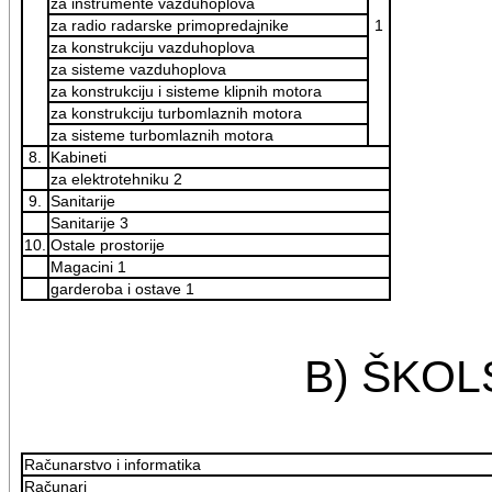
za instrumente vazduhoplova
za radio radarske primopredajnike
1
za konstrukciju vazduhoplova
za sisteme vazduhoplova
za konstrukciju i sisteme klipnih motora
za konstrukciju turbomlaznih motora
za sisteme turbomlaznih motora
8.
Kabineti
za elektrotehniku 2
9.
Sanitarije
Sanitarije 3
10.
Ostale prostorije
Magacini 1
garderoba i ostave 1
B) ŠKO
Računarstvo i informatika
Računari