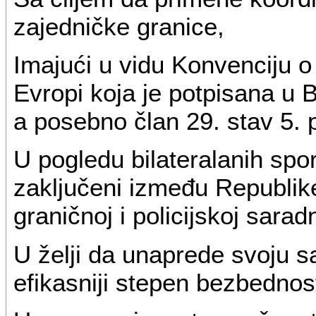
zajedničke granice,
Imajući u vidu Konvenciju o 
Evropi koja je potpisana u 
a posebno član 29. stav 5.
U pogledu bilateralanih spor
zaključeni između Republik
graničnoj i policijskoj saradn
U želji da unaprede svoju s
efikasniji stepen bezbednos