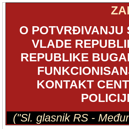
ZA
O POTVRĐIVANJU
VLADE REPUBLIK
REPUBLIKE BUGAR
FUNKCIONISAN
KONTAKT CENT
POLICIJ
("Sl. glasnik RS - Među