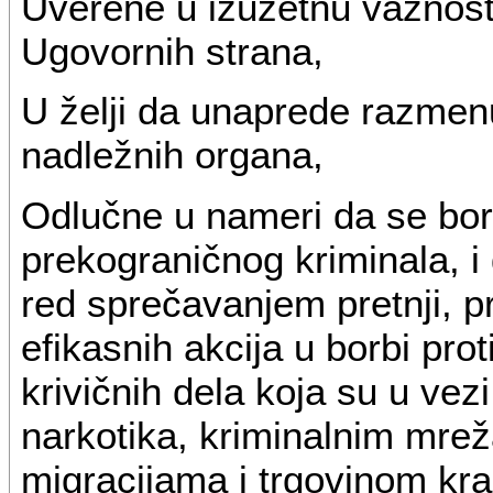
Uverene u izuzetnu važnos
Ugovornih strana,
U želji da unaprede razmen
nadležnih organa,
Odlučne u nameri da se bore 
prekograničnog kriminala, i
red sprečavanjem pretnji, 
efikasnih akcija u borbi pro
krivičnih dela koja su u ve
narkotika, kriminalnim mre
migracijama i trgovinom kr