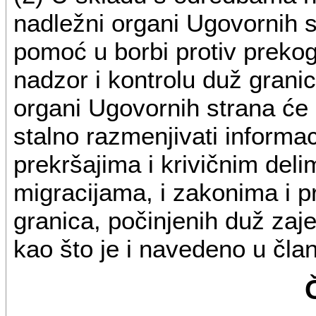
nadležni organi Ugovornih 
pomoć u borbi protiv prekogr
nadzor i kontrolu duž grani
organi Ugovornih strana će
stalno razmenjivati informac
prekršajima i krivičnim del
migracijama, i zakonima i pr
granica, počinjenih duž zaj
kao što je i navedeno u čl