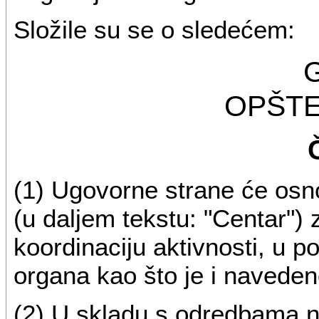
Složile su se o sledećem:
G
OPŠT
(1) Ugovorne strane će osno
(u daljem tekstu: "Centar") 
koordinaciju aktivnosti, u p
organa kao što je i navede
(2) U skladu s odredbama n