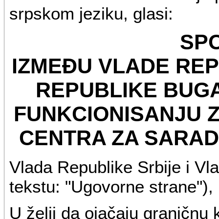
srpskom jeziku, glasi:
SP
IZMEĐU VLADE REP
REPUBLIKE BUGA
FUNKCIONISANJU 
CENTRA ZA SARADN
Vlada Republike Srbije i V
tekstu: "Ugovorne strane"),
U želji da ojačaju graničnu k