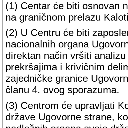
(1) Centar će biti osnovan n
na graničnom prelazu Kalot
(2) U Centru će biti zaposle
nacionalnih organa Ugovornih
direktan način vršiti analizu
prekršajima i krivičnim deli
zajedničke granice Ugovorni
članu 4. ovog sporazuma.
(3) Centrom će upravljati Ko
države Ugovorne strane, ko