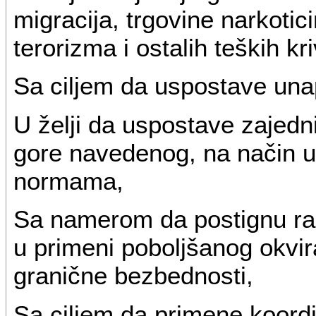
migracija, trgovine narkoti
terorizma i ostalih teških kri
Sa ciljem da uspostave una
U želji da uspostave zajedn
gore navedenog, na način 
normama,
Sa namerom da postignu raz
u primeni poboljšanog okvira
granične bezbednosti,
Sa ciljem da primene koordi