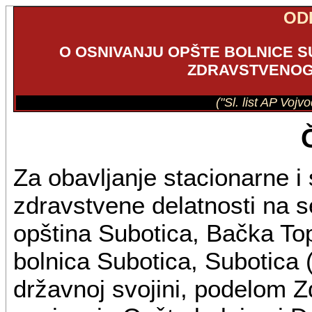
OD
O OSNIVANJU OPŠTE BOLNICE S
ZDRAVSTVENOG
("Sl. list AP Vojv
Za obavljanje stacionarne i 
zdravstvene delatnosti na s
opština Subotica, Bačka Top
bolnica Subotica, Subotica 
državnoj svojini, podelom Z