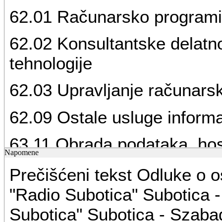
62.01 Računarsko programi
62.02 Konsultantske delatno
tehnologije
62.03 Upravljanje računa
62.09 Ostale usluge informa
63.11 Obrada podataka, hos
Napomene
63.12 Veb portali
Prečišćeni tekst Odluke o 
"Radio Subotica" Subotica 
63.99 Informacione uslužne
Subotica" Subotica - Szaba
nepomenute