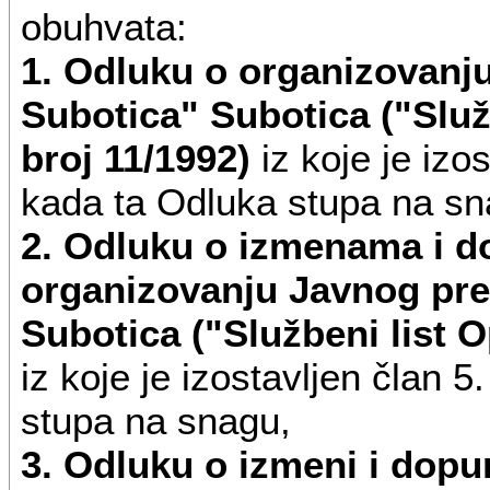
obuhvata:
70.21 Delatnost komunikaci
1. Odluku o organizovanj
73.11 Delatnost reklamnih a
Subotica" Subotica ("Služ
broj 11/1992)
iz koje je izo
73.12 Medijsko predstavljan
kada ta Odluka stupa na sn
73.20 Istraživanje tržišta i 
2. Odluku o izmenama i 
74.30 Prevođenje i usluge 
organizovanju Javnog pr
Subotica ("Službeni list O
77.22 lznajmljivanje video-
iz koje je izostavljen član 
79.90 Ostale usluge rezerva
stupa na snagu,
njima
3. Odluku o izmeni i dopu