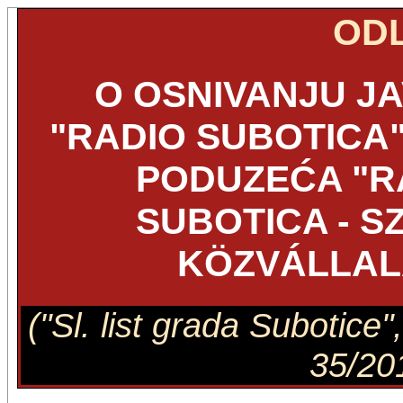
OD
O OSNIVANJU J
"RADIO SUBOTICA"
PODUZEĆA "R
SUBOTICA - S
KÖZVÁLLAL
("Sl. list grada Subotice"
35/201