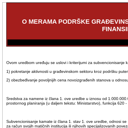
O MERAMA PODRŠKE GRAĐEVINSK
FINANSI
Ovom uredbom uređuju se uslovi i kriterijumi za subvencionisanje kam
1) pokretanje aktivnosti u građevinskom sektoru kroz podršku pute
2) obezbeđivanje povoljnijih cena novoizgrađenih stanova u odnosu
Sredstva za namene iz člana 1. ove uredbe u iznosu od 1.000.000.0
prostornog planiranja (u daljem tekstu: Ministarstvo), funkcija 620
Subvencionisanje kamate iz člana 1. stav 1. ove uredbe, odnosi se 
za račun svojih matičnih institucija ili njihovih specijalizovanih pove