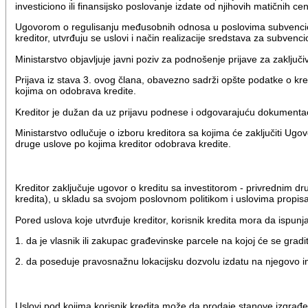
investiciono ili finansijsko poslovanje izdate od njihovih matičnih cen
Ugovorom o regulisanju međusobnih odnosa u poslovima subvencionis
kreditor, utvrđuju se uslovi i način realizacije sredstava za subv
Ministarstvo objavljuje javni poziv za podnošenje prijave za zaključ
Prijava iz stava 3. ovog člana, obavezno sadrži opšte podatke o kredi
kojima on odobrava kredite.
Kreditor je dužan da uz prijavu podnese i odgovarajuću dokumentac
Ministarstvo odlučuje o izboru kreditora sa kojima će zaključiti Ugovo
druge uslove po kojima kreditor odobrava kredite.
Kreditor zaključuje ugovor o kreditu sa investitorom - privrednim dr
kredita), u skladu sa svojom poslovnom politikom i uslovima prop
Pored uslova koje utvrđuje kreditor, korisnik kredita mora da ispunj
1. da je vlasnik ili zakupac građevinske parcele na kojoj će se gradi
2. da poseduje pravosnažnu lokacijsku dozvolu izdatu na njegovo ime
Uslovi pod kojima korisnik kredita može da prodaje stanove izgra