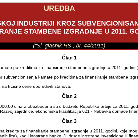
UREDBA
OJ INDUSTRIJI KROZ SUBVENCIONISAN
RANJE STAMBENE IZGRADNJE U 2011. GO
("Sl. glasnik RS", br. 44/2011)
Član 1
ate po kreditima za finansiranje stambene izgradnje u 2011. godini (u da
m subvencionisanja kamate po kreditima za finansiranje stambene izgr
 na tržišne cene uporedivih stanova.
Član 2
00,00 dinara obezbeđena su u budžetu Republike Srbije za 2011. godinu
 - Razvoj zajednice, ekonomska klasifikacija 621 - Nabavka domaće finan
Član 3
na kredite za finansiranje stambene izgradnje u 2011. godini, koje mogu
zanih lica), kao i inostrane banke i/ili druge inostrane investicione ili f