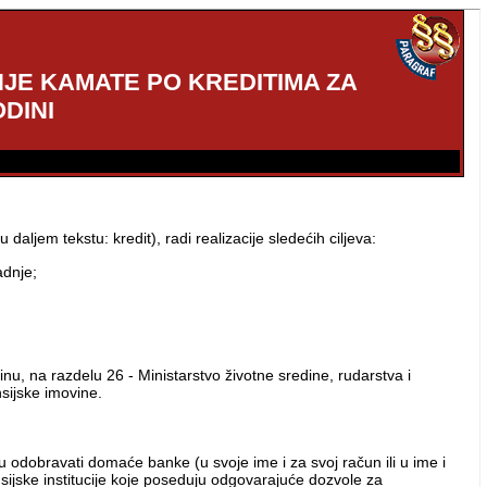
JE KAMATE PO KREDITIMA ZA
DINI
ljem tekstu: kredit), radi realizacije sledećih ciljeva:
adnje;
, na razdelu 26 - Ministarstvo životne sredine, rudarstva i
sijske imovine.
 odobravati domaće banke (u svoje ime i za svoj račun ili u ime i
inansijske institucije koje poseduju odgovarajuće dozvole za