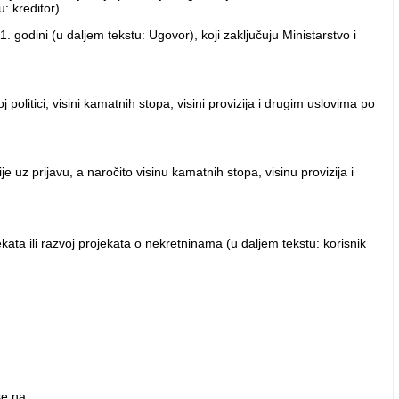
: kreditor).
dini (u daljem tekstu: Ugovor), koji zaključuju Ministarstvo i
.
olitici, visini kamatnih stopa, visini provizija i drugim uslovima po
e uz prijavu, a naročito visinu kamatnih stopa, visinu provizija i
kata ili razvoj projekata o nekretninama (u daljem tekstu: korisnik
se na: