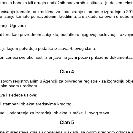
tralnih banaka i/ili drugih nadležnih nadzornih institucija (u daljem tekstu
anja kamate po kreditima za finansiranje stambene izgradnje u 2011. go
encionisanje kamate po navedenim kreditima, a u skladu sa ovom uredbom
ivanje Ugovora.
toru kao privrednom subjektu, podatke o njegovoj poslovnoj i razvojnoj p
iju kojom potvrđuju podatke iz stava 4. ovog člana.
r, ceneći sve okolnosti iz prijave na javni poziv i priložene dokumentacij
Član 4
uštvom registrovanim u Agenciji za privredne registre - za izgradnju obje
isanim ovom uredbom.
ava i sledeće uslove:
ti stambeni objekat sredstvima kredita;
 ili odobrenje za izgradnju objekta iz tačke 1. ovog stava.
Član 5
đene iz sredstava koja su dodeljena u skladu sa ovom uredbom odnose 