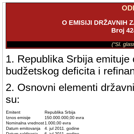
OD
O EMISIJI DRŽAVNIH 
Broj 42
("Sl. gla
1. Republika Srbija emituje 
budžetskog deficita i refin
2. Osnovni elementi državni
su:
Emitent
Republika Srbija
Iznos emisije
150.000.000,00 evra
Nominalna vrednost
1.000,00 evra
Datum emitovanja
4. jul 2011. godine
Datum saldiranja
6. jul 2011. godine