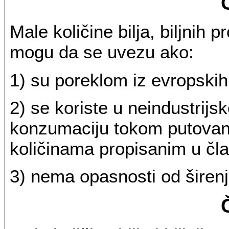
Male količine bilja, biljnih 
mogu da se uvezu ako:
1) su poreklom iz evropskih
2) se koriste u neindustrijsk
konzumaciju tokom putovan
količinama propisanim u čla
3) nema opasnosti od širenj