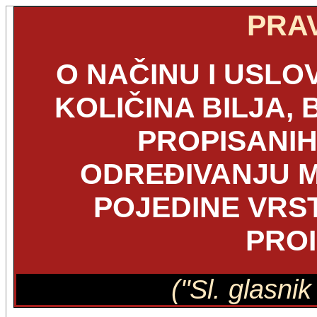
PRAV
O NAČINU I USLO
KOLIČINA BILJA, 
PROPISANIH
ODREĐIVANJU M
POJEDINE VRSTE
PRO
("Sl. glasni