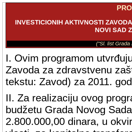
PR
INVESTICIONIH AKTIVNOSTI ZAVOD
NOVI SAD Z
("Sl. list Grad
I. Ovim programom utvrđuju 
Zavoda za zdravstvenu zašt
tekstu: Zavod) za 2011. god
II. Za realizaciju ovog pro
budžetu Grada Novog Sada 
2.800.000,00 dinara, u okvi