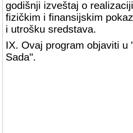
godišnji izveštaj o realizac
fizičkim i finansijskim poka
i utrošku sredstava.
IX. Ovaj program objaviti 
Sada".