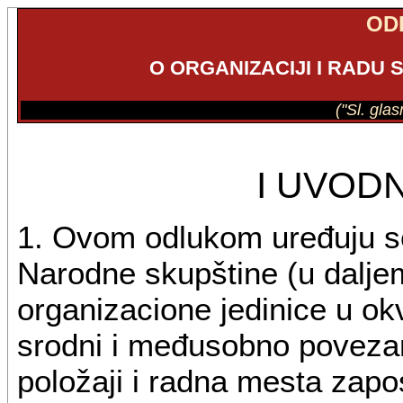
OD
O ORGANIZACIJI I RADU
("Sl. gla
I UVOD
1. Ovom odlukom uređuju se
Narodne skupštine (u daljem
organizacione jedinice u okvi
srodni i međusobno povezani
položaji i radna mesta zapo