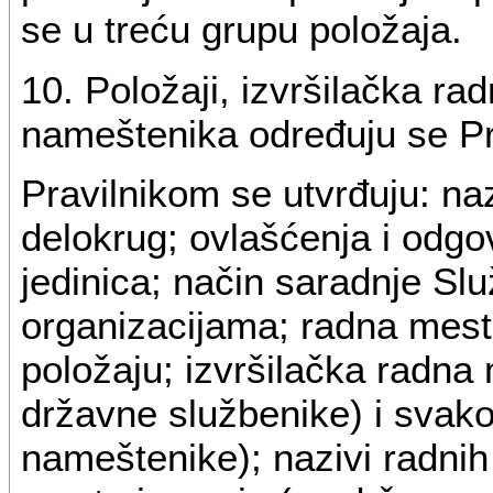
se u treću grupu položaja.
10. Položaji, izvršilačka r
nameštenika određuju se Pr
Pravilnikom se utvrđuju: nazi
delokrug; ovlašćenja i odgo
jedinica; način saradnje Sl
organizacijama; radna mest
položaju; izvršilačka radn
državne službenike) i svako
nameštenike); nazivi radnih