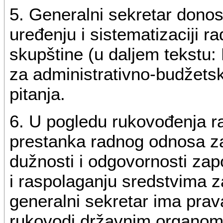
5. Generalni sekretar donos
uređenju i sistematizaciji 
skupštine (u daljem tekstu:
za administrativno-budžets
pitanja.
6. U pogledu rukovođenja r
prestanka radnog odnosa za
dužnosti i odgovornosti zapo
i raspolaganju sredstvima 
generalni sekretar ima prava
rukovodi državnim organom