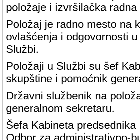
položaje i izvršilačka radna
Položaj je radno mesto na 
ovlašćenja i odgovornosti u
Službi.
Položaji u Službi su šef K
skupštine i pomoćnik gener
Državni službenik na polož
generalnom sekretaru.
Šefa Kabineta predsednika 
Odbor za administrativno-b