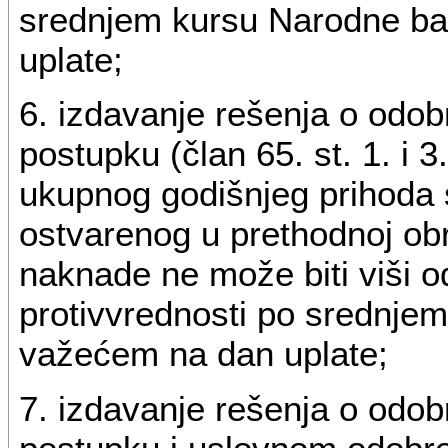
srednjem kursu Narodne ba
uplate;
6. izdavanje rešenja o odo
postupku (član 65. st. 1. i
ukupnog godišnjeg prihoda s
ostvarenog u prethodnoj obr
naknade ne može biti viši o
protivvrednosti po srednje
važećem na dan uplate;
7. izdavanje rešenja o odob