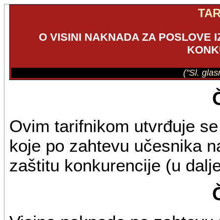
TAR
O VISINI NAKNADA ZA POSLOVE I
KONK
("Sl. gla
Ovim tarifnikom utvrđuje se
koje po zahtevu učesnika na
zaštitu konkurencije (u dalj