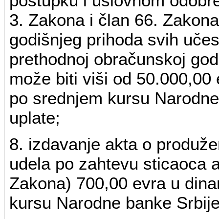
postupku i uslovnom odobren
3. Zakona i član 66. Zakon
godišnjeg prihoda svih učes
prethodnoj obračunskoj godi
može biti viši od 50.000,00 
po srednjem kursu Narodne
uplate;
8. izdavanje akta o produžen
udela po zahtevu sticaoca ak
Zakona) 700,00 evra u dinar
kursu Narodne banke Srbij