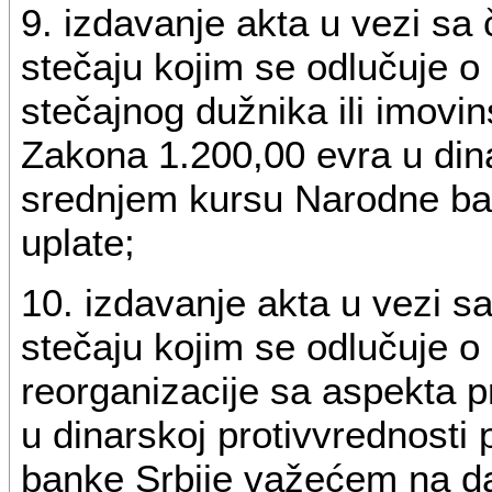
9. izdavanje akta u vezi sa
stečaju kojim se odlučuje o
stečajnog dužnika ili imovi
Zakona 1.200,00 evra u dina
srednjem kursu Narodne ba
uplate;
10. izdavanje akta u vezi s
stečaju kojim se odlučuje
reorganizacije sa aspekta 
u dinarskoj protivvrednost
banke Srbije važećem na da