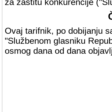
za zaštitu konkurencije ("Sl
Ovaj tarifnik, po dobijanju s
"Službenom glasniku Republ
osmog dana od dana objavlj