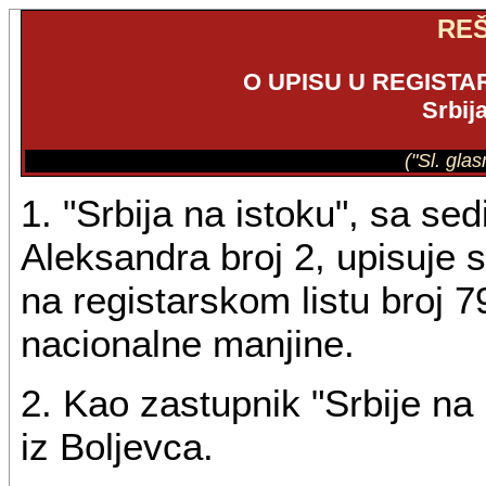
RE
O UPISU U REGISTA
Srbij
("Sl. gla
1. "Srbija na istoku", sa se
Aleksandra broj 2, upisuje s
na registarskom listu broj 7
nacionalne manjine.
2. Kao zastupnik "Srbije na 
iz Boljevca.