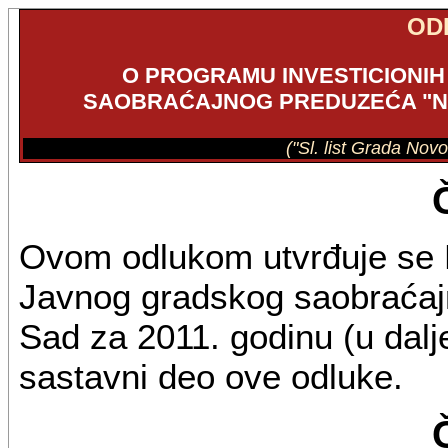
OD
O PROGRAMU INVESTICIONI
SAOBRAĆAJNOG PREDUZEĆA "NOV
("Sl. list Grada Nov
Ovom odlukom utvrđuje se P
Javnog gradskog saobraćaj
Sad za 2011. godinu (u dalje
sastavni deo ove odluke.