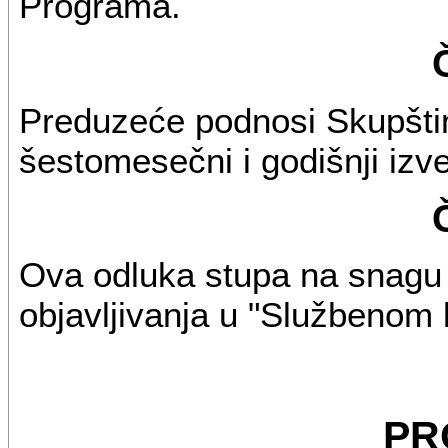
Programa.
Preduzeće podnosi Skupšti
šestomesečni i godišnji izve
Ova odluka stupa na snag
objavljivanja u "Službenom
PR