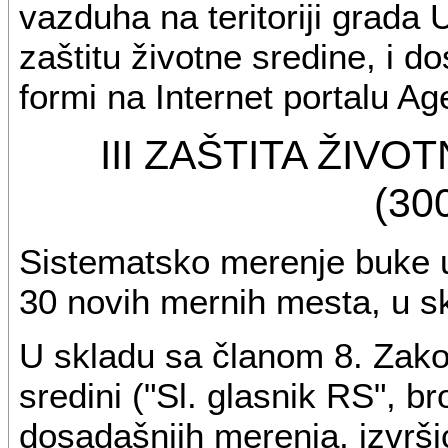
vazduha na teritoriji grada 
zaštitu životne sredine, i d
formi na Internet portalu A
III ZAŠTITA ŽIV
(30
Sistematsko merenje buke u 
30 novih mernih mesta, u s
U skladu sa članom 8. Zakon
sredini ("Sl. glasnik RS", b
dosadašnjih merenja, izvrši