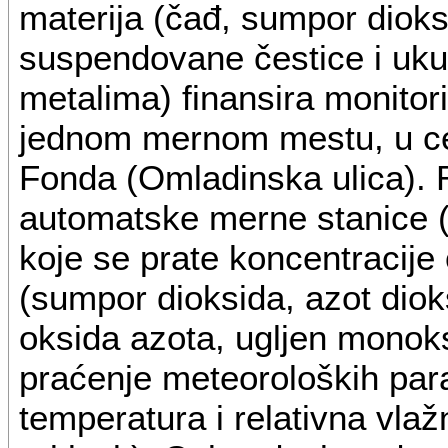
materija (čađ, sumpor dioks
suspendovane čestice i uku
metalima) finansira monito
jednom mernom mestu, u cen
Fonda (Omladinska ulica). R
automatske merne stanice (
koje se prate koncentracije 
(sumpor dioksida, azot diok
oksida azota, ugljen monoks
praćenje meteoroloških para
temperatura i relativna vla