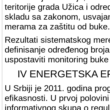
teritorije grada Užica i odr
skladu sa zakonom, usvaja
merama za zaštitu od buke.
Rezultati sistematskog mere
definisanje određenog broj
uspostaviti monitoring buke 
IV ENERGETSKA EF
U Srbiji je 2011. godina p
efikasnosti. U prvoj polovin
informativnog skupa o regul