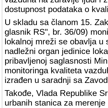
dostupnost podataka o kval
U skladu sa članom 15. Zako
glasnik RS", br. 36/09) moni
lokalnoj mreži se obavlja u
nadležni organ jedinice lo
pribavljenoj saglasnosti Mi
monitoringa kvaliteta vazduh
izrađen u saradnji sa Zavod
Takođe, Vlada Republike Srb
urbanih stanica za merenje 