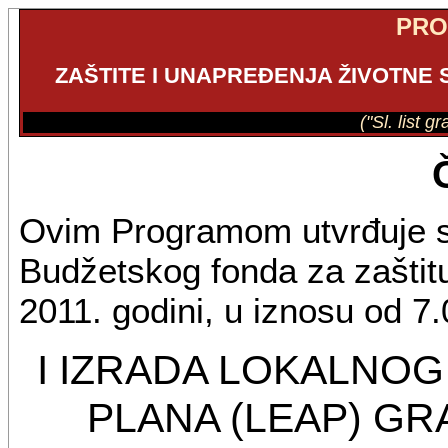
PR
ZAŠTITE I UNAPREĐENJA ŽIVOTNE 
("Sl. list g
Ovim Programom utvrđuje s
Budžetskog fonda za zaštit
2011. godini, u iznosu od 7
I IZRADA LOKALNO
PLANA (LEAP) GRA