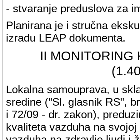
- stvaranje preduslova za 
Planirana je i stručna eksk
izradu LEAP dokumenta.
II MONITORING
(1.4
Lokalna samouprava, u skla
sredine ("Sl. glasnik RS", b
i 72/09 - dr. zakon), predu
kvaliteta vazduha na svojoj t
vazduha na zdravlje ljudi i 