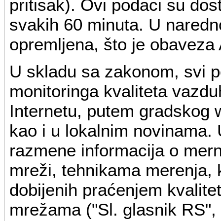
pritisak). Ovi podaci su do
svakih 60 minuta. U naredn
opremljena, što je obaveza 
U skladu sa zakonom, svi p
monitoringa kvaliteta vazduh
Internetu, putem gradskog 
kao i u lokalnim novinama. 
razmene informacija o mern
mreži, tehnikama merenja, 
dobijenih praćenjem kvalite
mrežama ("Sl. glasnik RS", b