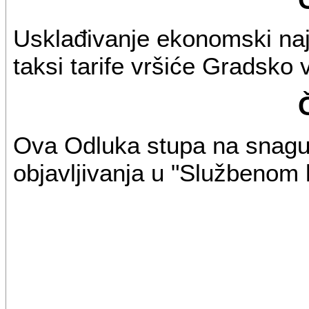
Usklađivanje ekonomski naj
taksi tarife vršiće Gradsk
Ova Odluka stupa na snag
objavljivanja u "Službenom l