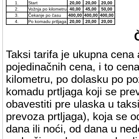
1.
Start
20,00
20,00
20,00
2.
Vožnja po kilometru
40,00
45,00
50,00
3.
Čekanje po času
400,00
400,00
400,00
4.
Po komadu prtljaga
20,00
20,00
20,00
Taksi tarifa je ukupna cena 
pojedinačnih cena, i to cen
kilometru, po dolasku po po
komadu prtljaga koji se pre
obavestiti pre ulaska u taksi
prevoza prtljaga), koja se 
dana ili noći, od dana u nedel