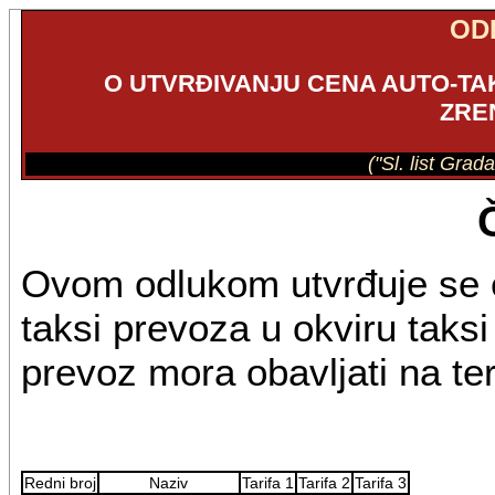
OD
O UTVRĐIVANJU CENA AUTO-T
ZRE
("Sl. list Grad
Ovom odlukom utvrđuje se 
taksi prevoza u okviru taksi 
prevoz mora obavljati na teri
Redni broj
Naziv
Tarifa 1
Tarifa 2
Tarifa 3