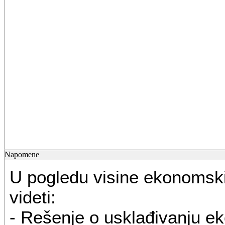
Napomene
U pogledu visine ekonomski
videti:
- Rešenje o usklađivanju e