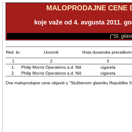
MALOPRODAJNE CENE 
koje važe od 4. avgusta 2011. go
("Sl. gla
Red. br.
Uvoznik
Vrsta duvanske prerađevin
1
2
3
1.
Philip Morris Operations a.d. Niš
cigareta
2.
Philip Morris Operations a.d. Niš
cigareta
Ove maloprodajne cene objaviti u "Službenom glasniku Republike Sr