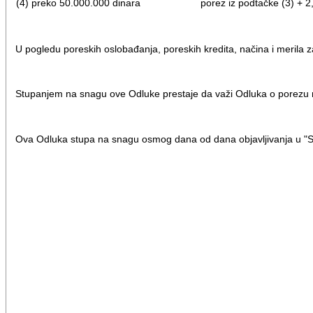
(4) preko 50.000.000 dinara
porez iz podtačke (3) + 
U pogledu poreskih oslobađanja, poreskih kredita, načina i merila z
Stupanjem na snagu ove Odluke prestaje da važi Odluka o porezu na
Ova Odluka stupa na snagu osmog dana od dana objavljivanja u "