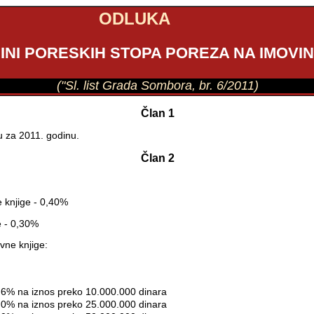
ODLUKA
SINI PORESKIH STOPA POREZA NA IMOVI
("Sl. list Grada Sombora, br. 6/2011)
Član 1
u za 2011. godinu.
Član 2
e knjige - 0,40%
e - 0,30%
vne knjige:
0,6% na iznos preko 10.000.000 dinara
1,0% na iznos preko 25.000.000 dinara