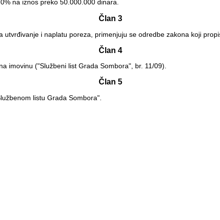
2,0% na iznos preko 50.000.000 dinara.
Član 3
a utvrđivanje i naplatu poreza, primenjuju se odredbe zakona koji prop
Član 4
 imovinu ("Službeni list Grada Sombora", br. 11/09).
Član 5
Službenom listu Grada Sombora".