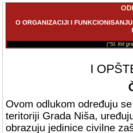
OD
O ORGANIZACIJI I FUNKCIONISANJU
("Sl. list g
I OPŠ
Ovom odlukom određuju se s
teritoriji Grada Niša, uređu
obrazuju jedinice civilne z