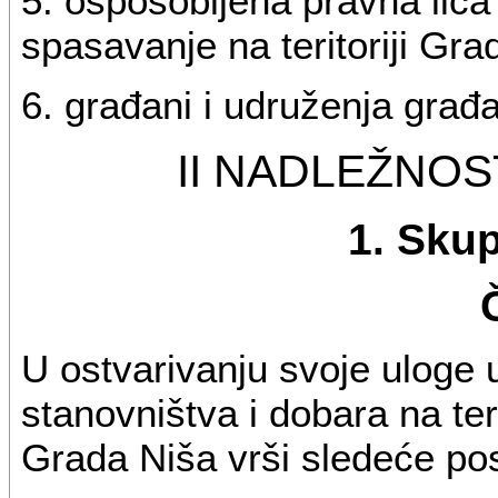
5. osposobljena pravna lica 
spasavanje na teritoriji Gra
6. građani i udruženja građa
II NADLEŽNO
1. Sku
U ostvarivanju svoje uloge 
stanovništva i dobara na ter
Grada Niša vrši sledeće po