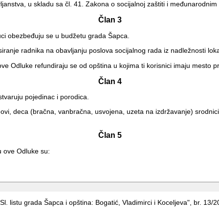
ržavljanstva, u skladu sa čl. 41. Zakona o socijalnoj zaštiti i međunarodni
Član 3
luci obezbeđuju se u budžetu grada Šapca.
iranje radnika na obavljanju poslova socijalnog rada iz nadležnosti l
. ove Odluke refundiraju se od opština u kojima ti korisnici imaju mesto pr
Član 4
tvaruju pojedinac i porodica.
vi, deca (bračna, vanbračna, usvojena, uzeta na izdržavanje) srodnici 
Član 5
lu ove Odluke su:
l. listu grada Šapca i opština: Bogatić, Vladimirci i Koceljeva", br. 13/2