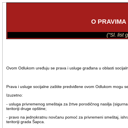
O PRAVIMA
("Sl. list
Ovom Odlukom uređuju se prava i usluge građana u oblasti socijalne 
Prava i usluge socijalne zaštite predviđene ovom Odlukom mogu se ob
Izuzetno:
- usluga privremenog smeštaja za žrtve porodičnog nasilja (sigurna k
teritoriji druge opštine;
- pravo na jednokratnu novčanu pomoć za privremeni smeštaj, ishranu
teritoriji grada Šapca.