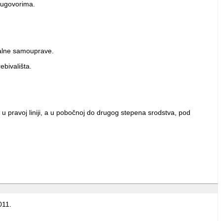
m ugovorima.
okalne samouprave.
ebivališta.
u pravoj liniji, a u pobočnoj do drugog stepena srodstva, pod
011.