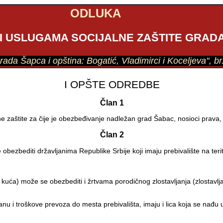
ODLUKA
 I USLUGAMA SOCIJALNE ZAŠTITE GRAD
 grada Šapca i opština: Bogatić, Vladimirci i Koceljeva", b
I OPŠTE ODREDBE
Član 1
zaštite za čije je obezbeđivanje nadležan grad Šabac, nosioci prava, ka
Član 2
ezbediti državljanima Republike Srbije koji imaju prebivalište na terit
uća) može se obezbediti i žrtvama porodičnog zlostavljanja (zlostavljan
 i troškove prevoza do mesta prebivališta, imaju i lica koja se nađu u 