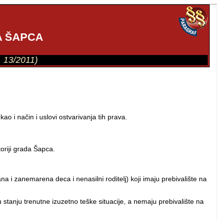
A ŠAPCA
r. 13/2011)
o i način i uslovi ostvarivanja tih prava.
oriji grada Šapca.
a i zanemarena deca i nenasilni roditelj) koji imaju prebivalište na
stanju trenutne izuzetno teške situacije, a nemaju prebivalište na