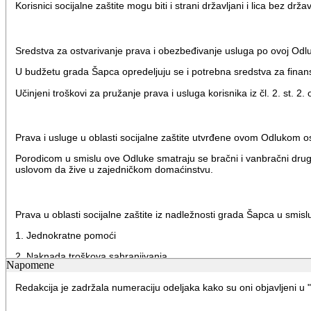
Korisnici socijalne zaštite mogu biti i strani državljani i lica bez d
Sredstva za ostvarivanje prava i obezbeđivanje usluga po ovoj Od
U budžetu grada Šapca opredeljuju se i potrebna sredstva za finans
Učinjeni troškovi za pružanje prava i usluga korisnika iz čl. 2. st. 2
Prava i usluge u oblasti socijalne zaštite utvrđene ovom Odlukom os
Porodicom u smislu ove Odluke smatraju se bračni i vanbračni drugo
uslovom da žive u zajedničkom domaćinstvu.
Prava u oblasti socijalne zaštite iz nadležnosti grada Šapca u smis
1. Jednokratne pomoći
2. Naknada troškova sahranjivanja
Napomene
3. Subvencije kod javnih preduzeća
Redakcija je zadržala numeraciju odeljaka kako su oni objavljeni u "S
4. Besplatan obrok u narodnoj kuhinji.