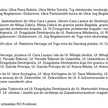
 ulica: Ulica Pana Đukića, Ulica Mirka Tomića, Trg oktobarske revoluci
ug Bogdanove i Dušanove, Ulica Partizanskih kurira do Ulice Jug Bogd
, Jastrebačkom do Ulice Cara Lazara, Ulicom Cara Lazara do Strahinjiće
ševom do Miloja Zakića, Miloja Zakića do granice parka Bagdala, gra
ogorske proleterske brigade, Ul. IV Crnogorske proleterske brigade i 
itrijevića, Ul. Dragoljuba Dimitrijevića do Ul. Radovana Miloševića, Ul
gdanovom i Dušanovom, Ul. Jug Bogdanovom do Trga mira obuhvatajući 
ih ulica: Ul. Ratomira Hercega od Trga mira do Garskog potoka, Ul. C
rcega, proseca Ul. Cara Lazara i ide do Ul. Mihajla Jevtića, Ul. Mihaj
Ul. Perside Šišković, Ul. Perside Šišković do Ustaničke, Ul. Ustaničkom
ragoljuba Dimitrijevića, Ul. Dragoljuba Dimitrijevića koja čini granicu i
Ul. Gavrila Principa, Ul. Gavrila Principa do Ul. Kneza Miloša, Ul. Kn
zije do Ul. Vece Korčagina, Ul. Vece Korčagina do Ul. Save Miloševića, 
 strana) do Ul. Železničke, Ul. Železničkom do Ul. II Južnomoravske b
rane navedenih ulica.
Ljube Tripkovića od Ul. Dragoljuba Dimitrijevića do Ul. Martovskih žrtav
 14. oktobar i Jasički put do ukrštanja sa Zapadnomoravskom magistral
 a pripadaju KO Kruševac.