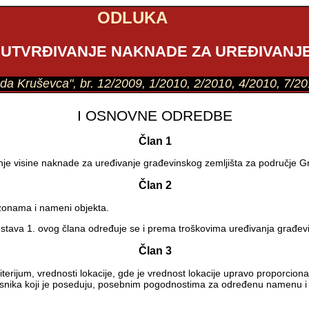
ODLUKA
ZA UTVRĐIVANJE NAKNADE ZA UREĐIVAN
grada Kruševca", br. 12/2009, 1/2010, 2/2010, 4/2010, 7/20
I OSNOVNE ODREDBE
Član 1
anje visine naknade za uređivanje građevinskog zemljišta za područje G
Član 2
zonama i nameni objekta.
 stava 1. ovog člana određuje se i prema troškovima uređivanja građevi
Član 3
erijum, vrednosti lokacije, gde je vrednost lokacije upravo proporcionaln
orisnika koji je poseduju, posebnim pogodnostima za određenu namenu i