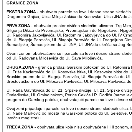
GRANICE ZONA
EKSTRA ZONA
- obuhvata parcele sa leve i desne strane sledećih
Dragomira Gajića, Ulica Miloja Zakića do Kosovske, Ulica JNA do J
PRVA ZONA
- obuhvata prostor oivičen sledećim ulicama: Trg Mira
Gligorija Dikića do Prvomajske, Prvomajskom do Njegoševe, Njego
Ul. Radomira Jakovljevića, Ul. Radomira Jakovljevića do Ul. IV Crn
do Ul. Blagoja Parovića, Ul. Blagoja Parovića do Ul. Dragoljuba Dim
Šumadijske, Šumadijskom do Ul. JNA, Ul. JNA do ukršća sa Jug Bo
Ovom zonom obuhvaćene su i parcele sa leve i desne strane sledeć
od Ul. Radovana Miloševića do Ul. Save Miloševića.
DRUGA ZONA
- granica prolazi Garskim potokom od Ul. Ratomira He
Ul. Triše Kaclerovića do Ul. Kosovske bitke, Ul. Kosovske bitke do 
Bruskim putem do Ul. Blagoja Parovića, Ul. Blagoja Parovića do Ul. D
Brestovačkom do Ul. Milosava Pavlovića, Ul. Milosava Pavlovića do 
Ul. Rada Gavrilovića do Ul. 21. Srpske divizije, Ul. 21. Srpske divi
Omladinske, Ul. Omladinskom, Perice Cekića i R. Dodića (samo leva
prugom do Garskog potoka, obuhvatajući parcele sa leve i desne st
Ovoj zoni pripadaju i parcele sa leve i desne strane sledećih ulica: 
Ul. Nade Marković od mosta na Garskom potoku do Ul. Šeletove, Ul.
Istočnu magistralu.
TREĆA ZONA
- obuhvata ulice koje nisu obuhvaćene I i II zonom,