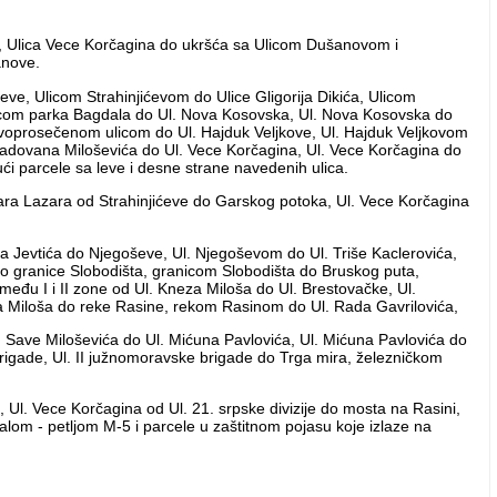
je, Ulica Vece Korčagina do ukršća sa Ulicom Dušanovom i
anove.
ve, Ulicom Strahinjićevom do Ulice Gligorija Dikića, Ulicom
nicom parka Bagdala do Ul. Nova Kosovska, Ul. Nova Kosovska do
novoprosečenom ulicom do Ul. Hajduk Veljkove, Ul. Hajduk Veljkovom
. Radovana Miloševića do Ul. Vece Korčagina, Ul. Vece Korčagina do
parcele sa leve i desne strane navedenih ulica.
ara Lazara od Strahinjićeve do Garskog potoka, Ul. Vece Korčagina
la Jevtića do Njegoševe, Ul. Njegoševom do Ul. Triše Kaclerovića,
 do granice Slobodišta, granicom Slobodišta do Bruskog puta,
zmeđu I i II zone od Ul. Kneza Miloša do Ul. Brestovačke, Ul.
eza Miloša do reke Rasine, rekom Rasinom do Ul. Rada Gavrilovića,
Ul. Save Miloševića do Ul. Mićuna Pavlovića, Ul. Mićuna Pavlovića do
rigade, Ul. II južnomoravske brigade do Trga mira, železničkom
a, Ul. Vece Korčagina od Ul. 21. srpske divizije do mosta na Rasini,
om - petljom M-5 i parcele u zaštitnom pojasu koje izlaze na