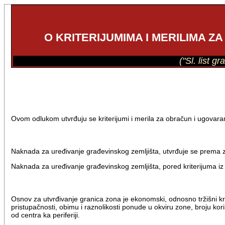
O KRITERIJUMIMA I MERILIMA 
("Sl. list 
Ovom odlukom utvrđuju se kriterijumi i merila za obračun i ugovar
Naknada za uređivanje građevinskog zemljišta, utvrđuje se prema 
Naknada za uređivanje građevinskog zemljišta, pored kriterijuma iz
Osnov za utvrđivanje granica zona je ekonomski, odnosno tržišni krit
pristupačnosti, obimu i raznolikosti ponude u okviru zone, broju k
od centra ka periferiji.