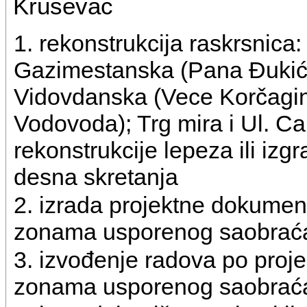
Kruševac
1. rekonstrukcija raskrsnica:
Gazimestanska (Pana Đukića
Vidovdanska (Vece Korčagin
Vodovoda); Trg mira i Ul. Ca
rekonstrukcije lepeza ili izg
desna skretanja
2. izrada projektne dokumen
zonama usporenog saobrać
3. izvođenje radova po proj
zonama usporenog saobrać