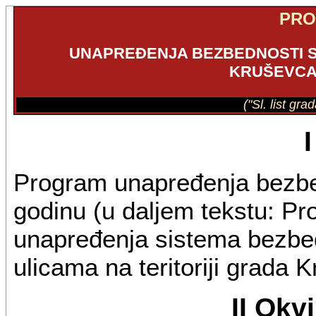
PR
UNAPREĐENJA BEZBEDNOSTI S
KRUŠEVCA 
("Sl. list gr
Program unapređenja bezbe
godinu (u daljem tekstu: Pro
unapređenja sistema bezbed
ulicama na teritoriji grada 
II Okv