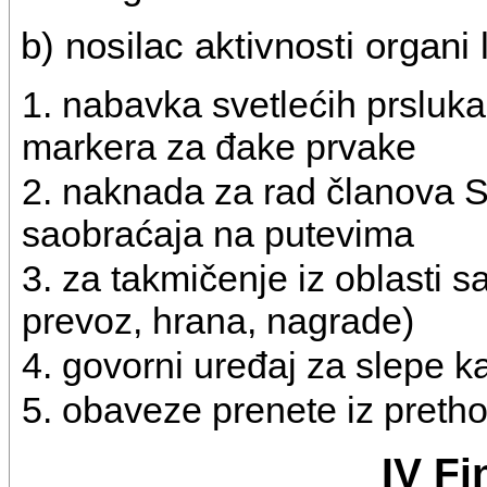
b) nosilac aktivnosti organ
1. nabavka svetlećih prsluk
markera za đake prvake
2. naknada za rad članova 
saobraćaja na putevima
3. za takmičenje iz oblasti s
prevoz, hrana, nagrade)
4. govorni uređaj za slepe 
5. obaveze prenete iz preth
IV Fi