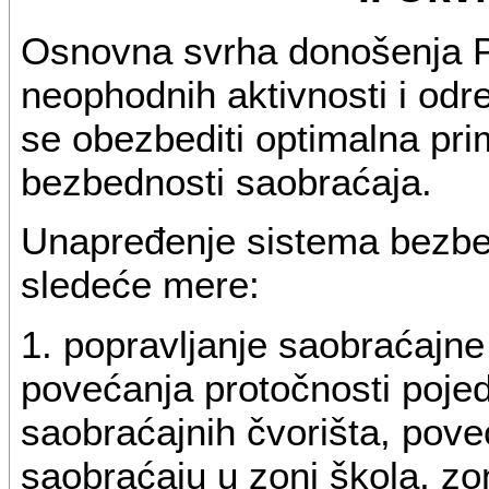
Osnovna svrha donošenja P
neophodnih aktivnosti i od
se obezbediti optimalna pr
bezbednosti saobraćaja.
Unapređenje sistema bezbe
sledeće mere:
1. popravljanje saobraćajne 
povećanja protočnosti pojed
saobraćajnih čvorišta, pov
saobraćaju u zoni škola, zo