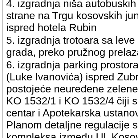
4. izgradnja niša autobuskih 
strane na Trgu kosovskih ju
ispred hotela Rubin
5. izgradnja trotoara sa leve
grada, preko pružnog prelaza
6. izgradnja parking prostora 
(Luke Ivanovića) ispred Zu
postojeće neuređene zelene
KO 1532/1 i KO 1532/4 čiji s
centar i Apotekarska ustano
Planom detaljne regulacije
kompleksa između Ul. Kosovs