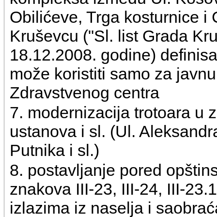
Obilićeve, Trga kosturnice i Ć
Kruševcu ("Sl. list Grada Kr
18.12.2008. godine) definisa
može koristiti samo za javnu
Zdravstvenog centra
7. modernizacija trotoara u z
ustanova i sl. (Ul. Aleksand
Putnika i sl.)
8. postavljanje pored opštin
znakova III-23, III-24, III-23.
izlazima iz naselja i saobra