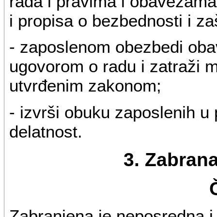
rada i pravima i obavezama 
i propisa o bezbednosti i zaš
- zaposlenom obezbedi obav
ugovorom o radu i zatraži m
utvrđenim zakonom;
- izvrši obuku zaposlenih u 
delatnost.
3. Zabrana
Zabranjena je neposredna i 