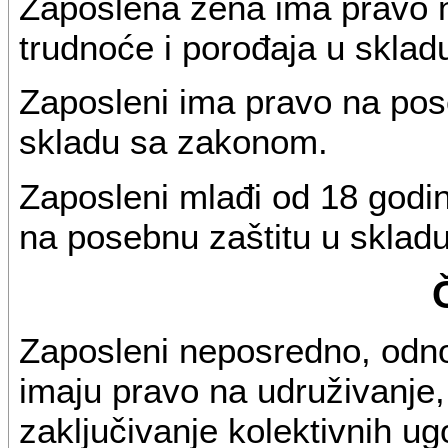
Zaposlena žena ima pravo 
trudnoće i porođaja u skla
Zaposleni ima pravo na pose
skladu sa zakonom.
Zaposleni mlađi od 18 godin
na posebnu zaštitu u sklad
Zaposleni neposredno, odno
imaju pravo na udruživanje
zaključivanje kolektivnih u