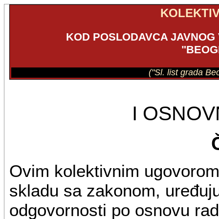
KOLEKTI
KOD POSLODAVCA JAVNOG
"BEOG
("Sl. list grada B
I OSNO
Ovim kolektivnim ugovorom 
skladu sa zakonom, uređuju
odgovornosti po osnovu rad