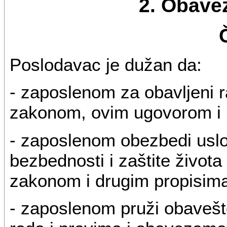
2. Obave
Poslodavac je dužan da:
- zaposlenom za obavljeni r
zakonom, ovim ugovorom i 
- zaposlenom obezbedi uslov
bezbednosti i zaštite života
zakonom i drugim propisim
- zaposlenom pruži obavešte