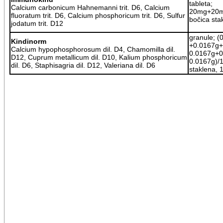
tableta;
Calcium carbonicum Hahnemanni trit. D6, Calcium
20mg+20
fluoratum trit. D6, Calcium phosphoricum trit. D6, Sulfur
bočica st
jodatum trit. D12
granule; (
Kindinorm
+0.0167g+
Calcium hypophosphorosum dil. D4, Chamomilla dil.
0.0167g+0
D12, Cuprum metallicum dil. D10, Kalium phosphoricum
0.0167g)/1
dil. D6, Staphisagria dil. D12, Valeriana dil. D6
staklena, 