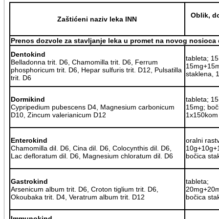
Oblik, d
Zaštićeni naziv leka INN
Prenos dozvole za stavljanje leka u promet na novog nosioca 
Dentokind
tableta; 
Belladonna trit. D6, Chamomilla trit. D6, Ferrum
15mg+15m
phosphoricum trit. D6, Hepar sulfuris trit. D12, Pulsatilla
staklena,
trit. D6
Dormikind
tableta; 
Cypripedium pubescens D4, Magnesium carbonicum
15mg; boči
D10, Zincum valerianicum D12
1x150kom
Enterokind
oralni ras
Chamomilla dil. D6, Cina dil. D6, Colocynthis dil. D6,
10g+10g+1
Lac defloratum dil. D6, Magnesium chloratum dil. D6
bočica sta
Gastrokind
tableta;
Arsenicum album trit. D6, Croton tiglium trit. D6,
20mg+20
Okoubaka trit. D4, Veratrum album trit. D12
bočica st
Immunokind