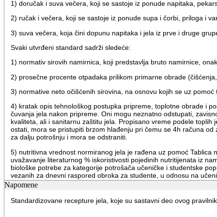
1) doručak i suva večera, koji se sastoje iz ponude napitaka, pekar
2) ručak i večera, koji se sastoje iz ponude supa i čorbi, priloga i va
3) suva večera, koja čini dopunu napitaka i jela iz prve i druge grup
Svaki utvrđeni standard sadrži sledeće:
1) normativ sirovih namirnica, koji predstavlja bruto namirnice, onak
2) prosečne procente otpadaka prilikom primarne obrade (čišćenja, pr
3) normative neto očišćenih sirovina, na osnovu kojih se uz pomoć ta
4) kratak opis tehnološkog postupka pripreme, toplotne obrade i pod
čuvanja jela nakon pripreme. Oni mogu neznatno odstupati, zavisno
kvaliteta, ali i sanitarnu zaštitu jela. Propisano vreme podele top
ostati, mora se pristupiti brzom hlađenju pri čemu se 4h računa od z
za dalju potrošnju i mora se odstraniti.
5) nutritivna vrednost normiranog jela je rađena uz pomoć Tablica n
uvažavanje literaturnog % iskoristivosti pojedinih nutritijenata 
biološke potrebe za kategorije potrošača učeničke i studentske popu
vezanih za dnevni raspored obroka za studente, u odnosu na učeni
eventualno večeru, dok je obim doručaka znatno manji. Iz navedenih 
Napomene
drugim stručnjacima koji sastavljaju jelovnike lakše i preciznije ba
da bira energetski bogatije ili slabije jelo.
Standardizovane recepture jela, koje su sastavni deo ovog pravilnika
6) sastavljanje jelovnika u kuhinjama domova učenika, odnosno stud