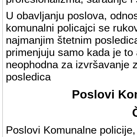
U obavljanju poslova, odno
komunalni policajci se ruk
najmanjim štetnim posledic
primenjuju samo kada je to 
neophodna za izvršavanje z
posledica
Poslovi Ko
Poslovi Komunalne policije,