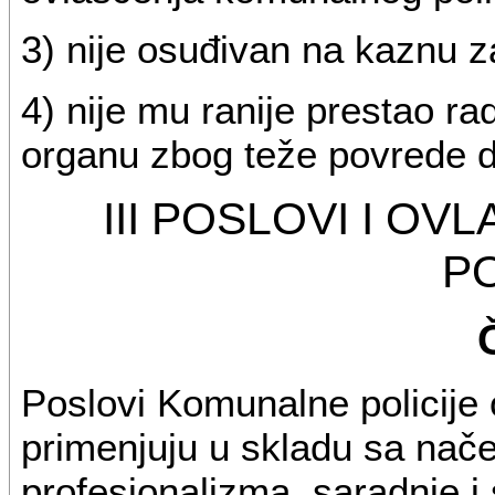
3) nije osuđivan na kaznu 
4) nije mu ranije prestao r
organu zbog teže povrede d
III POSLOVI I O
PO
Poslovi Komunalne policije 
primenjuju u skladu sa nače
profesionalizma, saradnje i