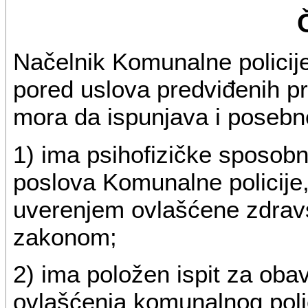
Načelnik Komunalne policij
pored uslova predviđenih pr
mora da ispunjava i posebne
1) ima psihofizičke sposobn
poslova Komunalne policije
uverenjem ovlašćene zdrav
zakonom;
2) ima položen ispit za obav
ovlašćenja komunalnog poli