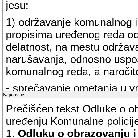
jesu:
1) održavanje komunalnog 
propisima uređenog reda o
delatnost, na mestu održav
narušavanja, odnosno uspo
komunalnog reda, a naročit
- sprečavanje ometanja u vr
Napomene
zaštita komunalnih objekata 
Prečišćen tekst Odluke o o
uništenja;
uređenju Komunalne policij
- zaštita javnih površina o
1.
Odluku o obrazovanju i