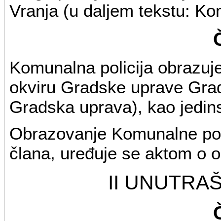
Vranja (u daljem tekstu: Kom
Komunalna policija obrazuje
okviru Gradske uprave Grad
Gradska uprava), kao jedin
Obrazovanje Komunalne poli
člana, uređuje se aktom o o
II UNUTRA