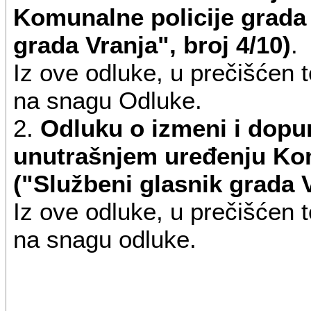
(ostavljanjem vozila, stvari
Komunalne policije grada 
vozila, postavljanjem privr
grada Vranja", broj 4/10)
.
slično);
Iz ove odluke, u prečišćen t
na snagu Odluke.
- suzbijanje nelegalne proda
2.
Odluku o izmeni i dopu
površinama javne namene i
unutrašnjem uređenju Kom
- sprečavanje radnji kojima
("Službeni glasnik grada V
grada (prljanje i oštećivanje
Iz ove odluke, u prečišćen t
zgrada, drugih objekata i sp
na snagu odluke.
lepljenje plakata i postavlj
mestima protivno gradskim p
gradskog mobilijara; ostavl