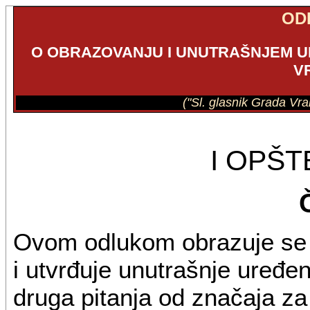
OD
O OBRAZOVANJU I UNUTRAŠNJEM 
V
("Sl. glasnik Grada Vra
I OPŠ
Ovom odlukom obrazuje se 
i utvrđuje unutrašnje uređenj
druga pitanja od značaja za