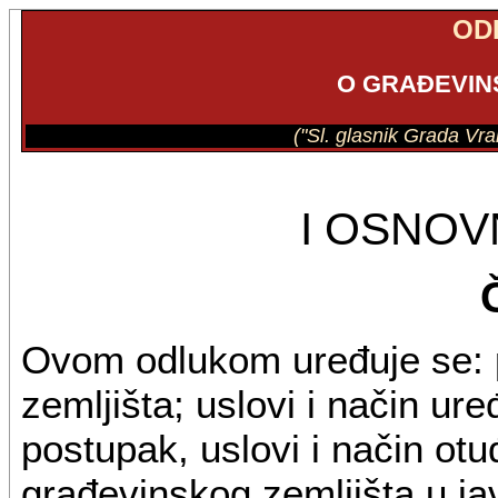
OD
O GRAĐEVIN
("Sl. glasnik Grada Vra
I OSNO
Ovom odlukom uređuje se: p
zemljišta; uslovi i način ur
postupak, uslovi i način ot
građevinskog zemljišta u javn