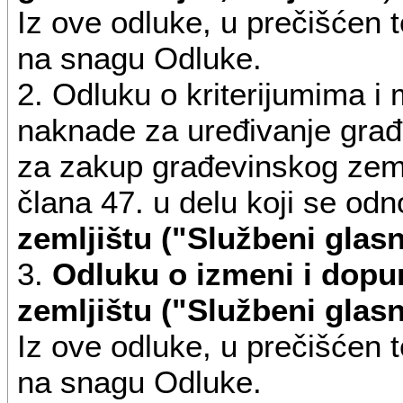
radove, izradu geodetskih, 
Iz ove odluke, u prečišćen t
planske i tehničke dokumen
na snagu Odluke.
zemljišta, raseljavanje, ruš
2. Odluku o kriterijumima i 
druge radove.
naknade za uređivanje građ
za zakup građevinskog zemlj
Opremanje gradskog građev
člana 47. u delu koji se od
izgradnju objekata komunalne
zemljištu ("Službeni glasn
uređenje površina javne n
3.
Odluku o izmeni i dopu
Č
zemljištu ("Službeni glasn
Iz ove odluke, u prečišćen t
Za uređivanje građevinskog
na snagu Odluke.
Naknadu za uređivanje građ