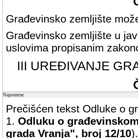
Građevinsko zemljište može 
Građevinsko zemljište u jav
uslovima propisanim zakon
III UREĐIVANJE G
Napomene
Uređivanje građevinskog ze
Prečišćen tekst Odluke o g
pripremanje i opremanje.
1.
Odluku o građevinskom 
Pripremanje građevinskog z
grada Vranja", broj 12/10
).