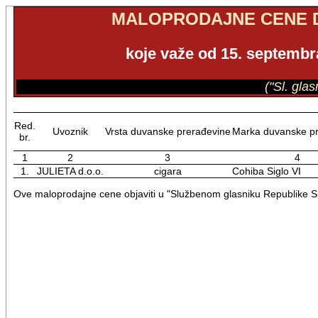
MALOPRODAJNE CENE 
koje važe od 15. septembra
("Sl. gla
Red.
Uvoznik
Vrsta duvanske prerađevine
Marka duvanske pr
br.
1
2
3
4
1.
JULIETA d.o.o.
cigara
Cohiba Siglo VI
Ove maloprodajne cene objaviti u "Službenom glasniku Republike Sr