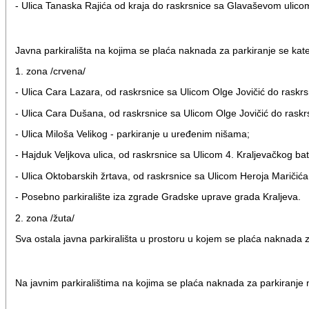
- Ulica Tanaska Rajića od kraja do raskrsnice sa Glavaševom ulico
Javna parkirališta na kojima se plaća naknada za parkiranje se kate
1. zona /crvena/
- Ulica Cara Lazara, od raskrsnice sa Ulicom Olge Jovičić do raskr
- Ulica Cara Dušana, od raskrsnice sa Ulicom Olge Jovičić do raskr
- Ulica Miloša Velikog - parkiranje u uređenim nišama;
- Hajduk Veljkova ulica, od raskrsnice sa Ulicom 4. Kraljevačkog b
- Ulica Oktobarskih žrtava, od raskrsnice sa Ulicom Heroja Maričića
- Posebno parkiralište iza zgrade Gradske uprave grada Kraljeva.
2. zona /žuta/
Sva ostala javna parkirališta u prostoru u kojem se plaća naknada z
Na javnim parkiralištima na kojima se plaća naknada za parkiranje 