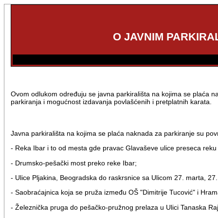
O JAVNIM PARKIRA
Ovom odlukom određuju se javna parkirališta na kojima se plaća na
parkiranja i mogućnost izdavanja povlašćenih i pretplatnih karata.
Javna parkirališta na kojima se plaća naknada za parkiranje su površ
- Reka Ibar i to od mesta gde pravac Glavaševe ulice preseca rek
- Drumsko-pešački most preko reke Ibar;
- Ulice Pljakina, Beogradska do raskrsnice sa Ulicom 27. marta, 27
- Saobraćajnica koja se pruža između OŠ "Dimitrije Tucović" i Hra
- Železnička pruga do pešačko-pružnog prelaza u Ulici Tanaska Raj