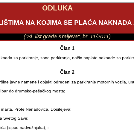
ODLUKA
LIŠTIMA NA KOJIMA SE PLAĆA NAKNADA
("Sl. list grada Kraljeva", br. 11/2011)
Član 1
knada za parkiranje, zone parkiranja, način naplate naknade za parkira
Član 2
ine javne namene i objekti određeni za parkiranje motornih vozila, unut
u Ibar do drumsko-pešačkog mosta;
. marta, Prote Nenadovića, Dositejeva;
ma Svetog Save;
ića (ispod nadvožnjaka), i